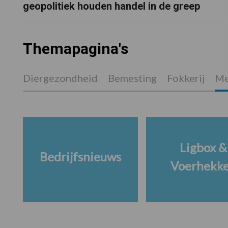
geopolitiek houden handel in de greep
Themapagina's
Diergezondheid
Bemesting
Fokkerij
Me
Ligbox &
Bedrijfsnieuws
Voerhekk