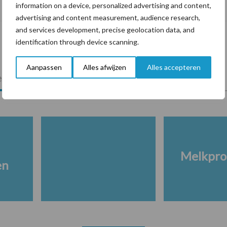
risicofactor voor mastitis
information on a device, personalized advertising and content,
advertising and content measurement, audience research,
and services development, precise geolocation data, and
identification through device scanning.
Aanpassen
Alles afwijzen
Alles accepteren
lkveebedrijf
Veevoer
Wet en regelgeving
Melkpro
en