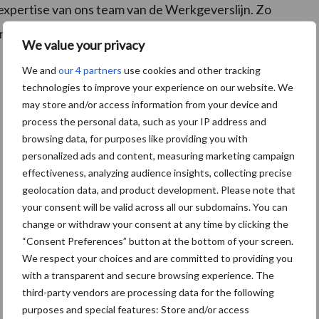
expertise van ons team van de Werkgeverslijn. Zo
rkgeverschap in de agrarische sector stimuleren.
We value your privacy
We and
our 4 partners
use cookies and other tracking
technologies to improve your experience on our website. We
may store and/or access information from your device and
process the personal data, such as your IP address and
browsing data, for purposes like providing you with
personalized ads and content, measuring marketing campaign
effectiveness, analyzing audience insights, collecting precise
geolocation data, and product development. Please note that
your consent will be valid across all our subdomains. You can
change or withdraw your consent at any time by clicking the
“Consent Preferences” button at the bottom of your screen.
We respect your choices and are committed to providing you
with a transparent and secure browsing experience. The
third-party vendors are processing data for the following
De speenhuid: een vaak onderschatte
purposes and special features: Store and/or access