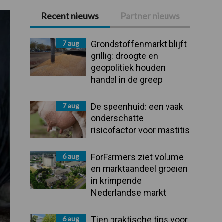
Recent nieuws
Partner nieuws
Primaire
Sidebar
7 aug
Grondstoffenmarkt blijft
grillig: droogte en
geopolitiek houden
handel in de greep
7 aug
De speenhuid: een vaak
onderschatte
risicofactor voor mastitis
6 aug
ForFarmers ziet volume
en marktaandeel groeien
in krimpende
Nederlandse markt
6 aug
Tien praktische tips voor