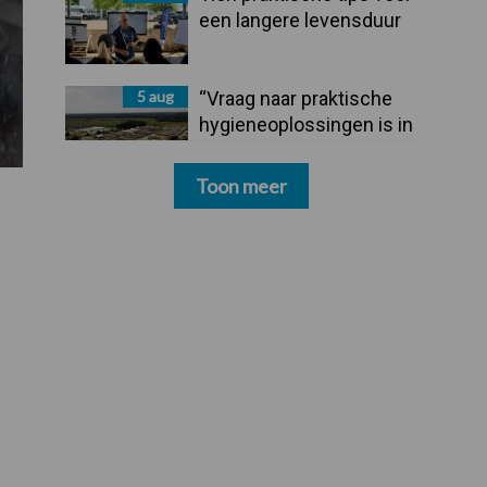
een langere levensduur
5 aug
“Vraag naar praktische
hygieneoplossingen is in
Polen groter dan ooit”
Toon meer