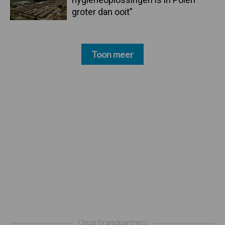
groter dan ooit”
Toon meer
Footer
Onze brandpartners