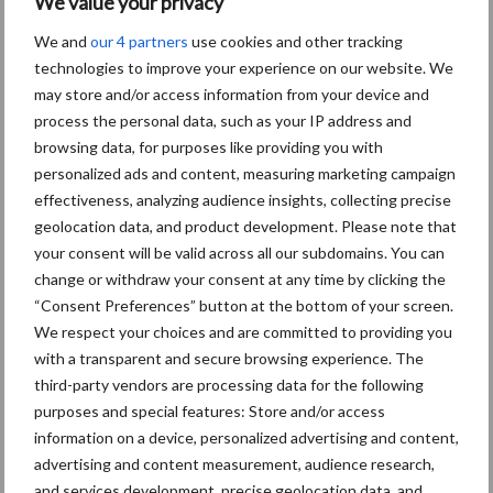
We value your privacy
Themapagina's
We and
our 4 partners
use cookies and other tracking
technologies to improve your experience on our website. We
Diergezondheid
Bemesting
Fokkerij
Melkv
may store and/or access information from your device and
process the personal data, such as your IP address and
browsing data, for purposes like providing you with
personalized ads and content, measuring marketing campaign
Ligbox &
effectiveness, analyzing audience insights, collecting precise
Bedrijfsnieuws
Voerhekken
geolocation data, and product development. Please note that
your consent will be valid across all our subdomains. You can
change or withdraw your consent at any time by clicking the
“Consent Preferences” button at the bottom of your screen.
We respect your choices and are committed to providing you
Toon meer
with a transparent and secure browsing experience. The
third-party vendors are processing data for the following
purposes and special features: Store and/or access
Primaire
information on a device, personalized advertising and content,
Recent nieuws
Partner nieuws
advertising and content measurement, audience research,
Sidebar
and services development, precise geolocation data, and