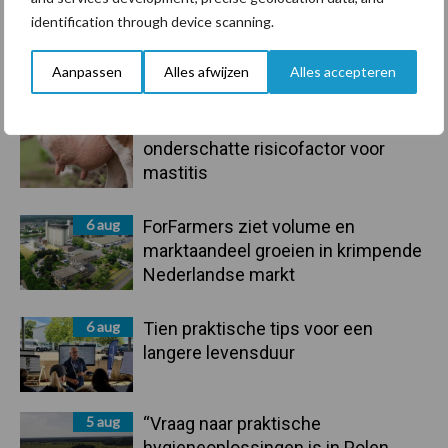
7 aug
Grondstoffenmarkt blijft grillig:
identification through device scanning.
droogte en geopolitiek houden
handel in de greep
Aanpassen
Alles afwijzen
Alles accepteren
7 aug
De speenhuid: een vaak
onderschatte risicofactor voor
mastitis
6 aug
ForFarmers ziet volume en
marktaandeel groeien in krimpende
Nederlandse markt
6 aug
Tien praktische tips voor een
langere levensduur
5 aug
“Vraag naar praktische
hygieneoplossingen is in Polen