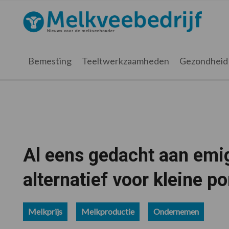
Spring
Door
Spring
Spring
naar
naar
naar
naar
Melkveebedrijf.nl
de
de
de
de
hoofdnavigatie
hoofd
eerste
voettekst
inhoud
sidebar
Bemesting
Teeltwerkzaamheden
Gezondheid
Al eens gedacht aan emi
alternatief voor kleine 
Melkprijs
Melkproductie
Ondernemen