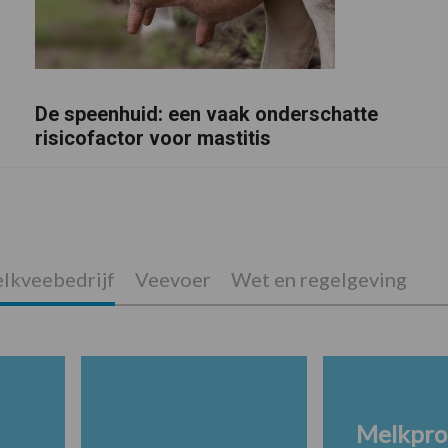
De speenhuid: een vaak onderschatte
risicofactor voor mastitis
lkveebedrijf
Veevoer
Wet en regelgeving
Melkpro