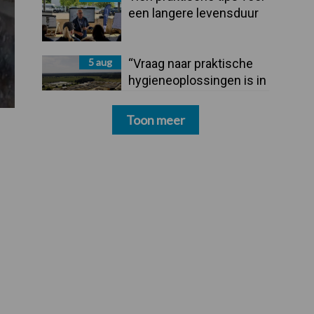
een langere levensduur
5 aug
“Vraag naar praktische
hygieneoplossingen is in
Polen groter dan ooit”
Toon meer