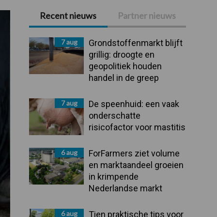
Recent nieuws
Partner nieuws
Primaire
Sidebar
7 aug
Grondstoffenmarkt blijft
grillig: droogte en
geopolitiek houden
handel in de greep
7 aug
De speenhuid: een vaak
onderschatte
risicofactor voor mastitis
6 aug
ForFarmers ziet volume
en marktaandeel groeien
in krimpende
Nederlandse markt
6 aug
Tien praktische tips voor