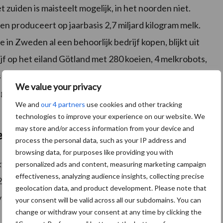
 zuiden is maisteelt mogelijk, in het noorden niet.
 produceert op jaarbasis 2,7 miljard kilogram melk.
n Zweden al een behoorlijk bedrijf kopen, blijkt uit
 op het eiland Götland met 280 koeien, 4 melkrobots,
os werd aangeboden voor 21 miljoen kronen,
We value your privacy
igen vermogen van 800.000 euro was dit bedrijf over
We and
our 4 partners
use cookies and other tracking
technologies to improve your experience on our website. We
may store and/or access information from your device and
eden op?
process the personal data, such as your IP address and
browsing data, for purposes like providing you with
kveehouderij goed rendeert. De opbrengsten op dit
personalized ads and content, measuring marketing campaign
effectiveness, analyzing audience insights, collecting precise
732.000 euro op. De kosten worden geschat op 345.000
geolocation data, and product development. Please note that
angingsinvesteringen, belastingen, rente en aflossing
your consent will be valid across all our subdomains. You can
change or withdraw your consent at any time by clicking the