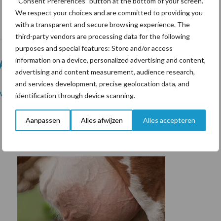
“Consent Preferences” button at the bottom of your screen.
We respect your choices and are committed to providing you
with a transparent and secure browsing experience. The
third-party vendors are processing data for the following
purposes and special features: Store and/or access
information on a device, personalized advertising and content,
ARTIKEL LEZEN?
advertising and content measurement, audience research,
and services development, precise geolocation data, and
vakblad Melkveebedrijf
gelezen. Meer van dit, thuis
identification through device scanning.
Aanpassen
Alles afwijzen
Alles accepteren