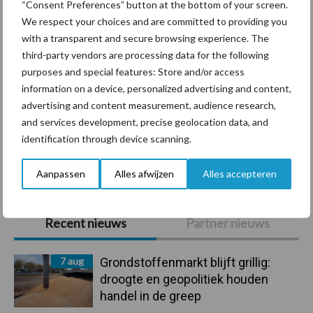
“Consent Preferences” button at the bottom of your screen.
We respect your choices and are committed to providing you
with a transparent and secure browsing experience. The
third-party vendors are processing data for the following
Ligbox &
Bedrijfsnieuws
purposes and special features: Store and/or access
Voerhekken
information on a device, personalized advertising and content,
advertising and content measurement, audience research,
and services development, precise geolocation data, and
identification through device scanning.
Toon meer
Aanpassen
Alles afwijzen
Alles accepteren
Primaire
Recent nieuws
Partner nieuws
Sidebar
7 aug
Grondstoffenmarkt blijft grillig:
droogte en geopolitiek houden
handel in de greep