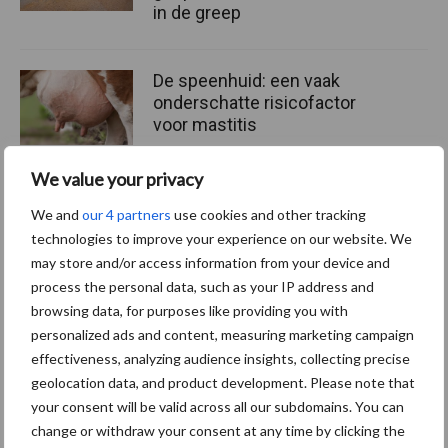
in de greep
De speenhuid: een vaak
onderschatte risicofactor
voor mastitis
We value your privacy
ForFarmers ziet volume en
We and
our 4 partners
use cookies and other tracking
marktaandeel groeien in
technologies to improve your experience on our website. We
krimpende Nederlandse
may store and/or access information from your device and
markt
process the personal data, such as your IP address and
browsing data, for purposes like providing you with
personalized ads and content, measuring marketing campaign
effectiveness, analyzing audience insights, collecting precise
Themapagina's
geolocation data, and product development. Please note that
your consent will be valid across all our subdomains. You can
Diergezondheid
Bemesting
Fokkerij
Melkv
change or withdraw your consent at any time by clicking the