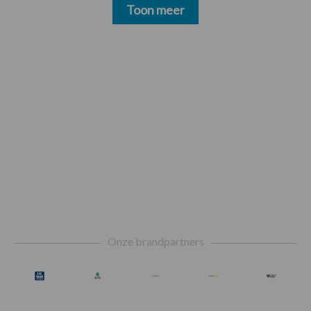
Toon meer
Footer
Onze brandpartners