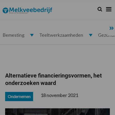
Spring
Door
Spring
Spring
naar
naar
naar
naar
Zoeken...
Zoek
Melkveebedrijf.nl
de
de
de
de
hoofdnavigatie
hoofd
eerste
voettekst
inhoud
sidebar
Bemesting
Teeltwerkzaamheden
Gezond
Alternatieve financieringsvormen, het
onderzoeken waard
18 november 2021
Ondernemen