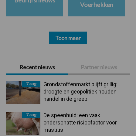
Bedrijfsnieuws
Voerhekken
Toon meer
Primaire
Recent nieuws
Partner nieuws
Sidebar
7 aug
Grondstoffenmarkt blijft grillig:
droogte en geopolitiek houden
handel in de greep
7 aug
De speenhuid: een vaak
onderschatte risicofactor voor
mastitis