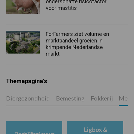
onderschatte risicofactor
voor mastitis
ForFarmers ziet volume en
marktaandeel groeien in
krimpende Nederlandse
markt
Themapagina's
Diergezondheid
Bemesting
Fokkerij
Melkv
Ligbox &