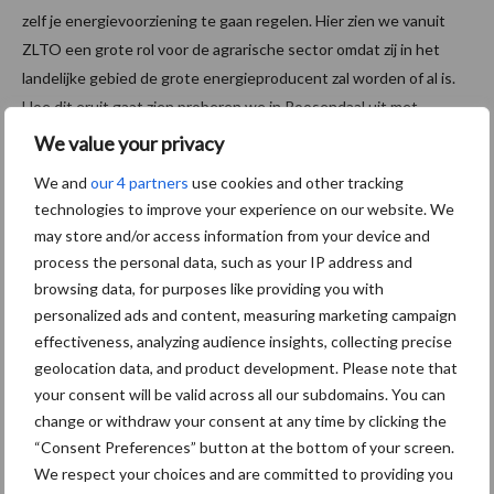
zelf je energievoorziening te gaan regelen. Hier zien we vanuit
ZLTO een grote rol voor de agrarische sector omdat zij in het
landelijke gebied de grote energieproducent zal worden of al is.
Hoe dit eruit gaat zien proberen we in Roosendaal uit met
Energiehandelsplatform Roosendaal. Naast lokale
We value your privacy
voedselvoorziening dus straks ook lokale energievoorziening.’
We and
our 4 partners
use cookies and other tracking
technologies to improve your experience on our website. We
Mogelijke risico’s bij de keuze voor
may store and/or access information from your device and
batterijopslag?
process the personal data, such as your IP address and
browsing data, for purposes like providing you with
personalized ads and content, measuring marketing campaign
‘Het verdienmodel is lang niet zo zeker als bij de zonnepanelen.
effectiveness, analyzing audience insights, collecting precise
Voor zonnepanelen heb je de SDE++ subsidie die 15 jaar lang een
geolocation data, and product development. Please note that
bepaalde ondergrens van je inkomen uit de stroom garandeert.
your consent will be valid across all our subdomains. You can
Dit soort subsidies per eenheid stroom bestaan niet voor
change or withdraw your consent at any time by clicking the
batterijen. Hiermee is het verdienmodel minder goed te
“Consent Preferences” button at the bottom of your screen.
voorspellen en is het lastiger om geld te lenen bij een bank om er
We respect your choices and are committed to providing you
een neer te zetten. Er zijn wel flinke fiscale voordelen op dit