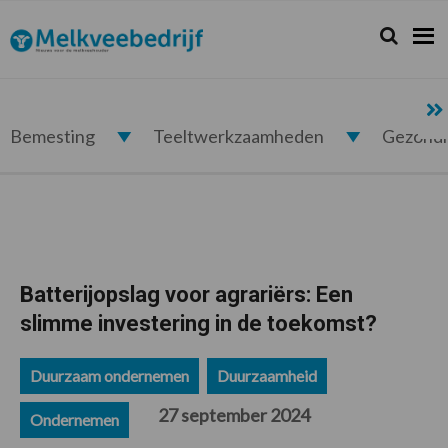
Spring
Door
Spring
Spring
naar
naar
naar
naar
Zoeken...
Zoek
Melkveebedrijf.nl
de
de
de
de
hoofdnavigatie
hoofd
eerste
voettekst
inhoud
sidebar
Bemesting
Teeltwerkzaamheden
Gezond
Batterijopslag voor agrariërs: Een
slimme investering in de toekomst?
Duurzaam ondernemen
Duurzaamheid
27 september 2024
Ondernemen