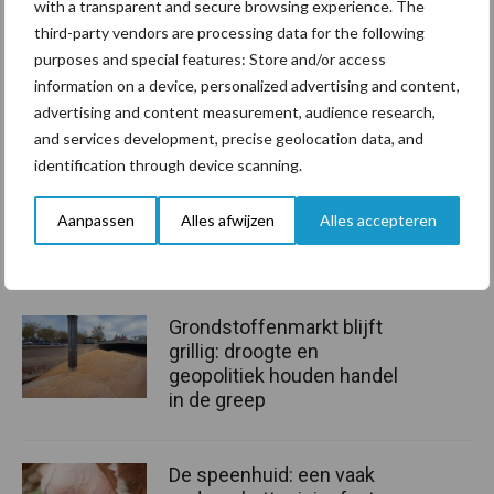
with a transparent and secure browsing experience. The
moment waardoor je de investering voor een groot deel van de
third-party vendors are processing data for the following
winstbelasting mag aftrekken. Daarnaast zullen we waarschijnlijk
purposes and special features: Store and/or access
met z’n allen wel energiebelasting blijven betalen en worden
information on a device, personalized advertising and content,
advertising and content measurement, audience research,
transportkosten vast niet goedkoper. Dus het opslaan van eigen
and services development, precise geolocation data, and
zonnestroom voor eigen gebruik dekt wel deels het risico af van
identification through device scanning.
stijgende stroomkosten.’
Bron:
ZLTO
Aanpassen
Alles afwijzen
Alles accepteren
Aanbevolen voor jou!
Grondstoffenmarkt blijft
grillig: droogte en
geopolitiek houden handel
in de greep
De speenhuid: een vaak