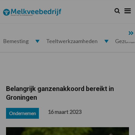
Spring
Door
Spring
Spring
naar
naar
naar
naar
Zoeken...
Zoek
Melkveebedrijf.nl
de
de
de
de
hoofdnavigatie
hoofd
eerste
voettekst
inhoud
sidebar
Bemesting
Teeltwerkzaamheden
Gezond
Belangrijk ganzenakkoord bereikt in
Groningen
16 maart 2023
Ondernemen