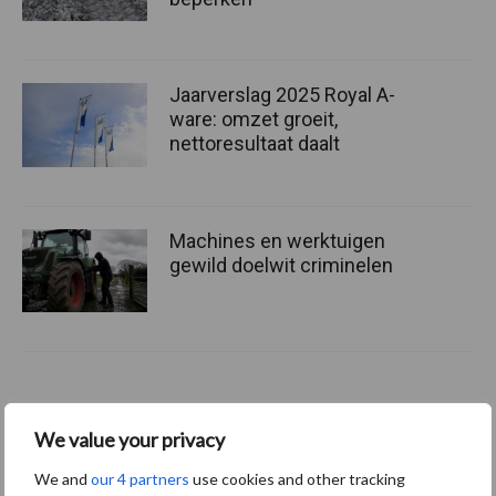
Jaarverslag 2025 Royal A-
ware: omzet groeit,
nettoresultaat daalt
Machines en werktuigen
gewild doelwit criminelen
Themapagina's
We value your privacy
Diergezondheid
Bemesting
Fokkerij
Melkv
We and
our 4 partners
use cookies and other tracking