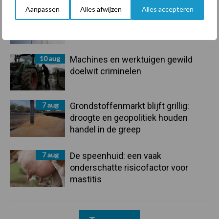
Aanpassen
Alles afwijzen
Alles accepteren
10 aug
Jaarverslag 2025 Royal A-ware:
omzet groeit, nettoresultaat daalt
10 aug
Machines en werktuigen gewild
doelwit criminelen
7 aug
Grondstoffenmarkt blijft grillig:
droogte en geopolitiek houden
handel in de greep
7 aug
De speenhuid: een vaak
onderschatte risicofactor voor
mastitis