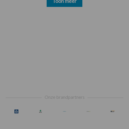
Toon meer
Footer
Onze brandpartners