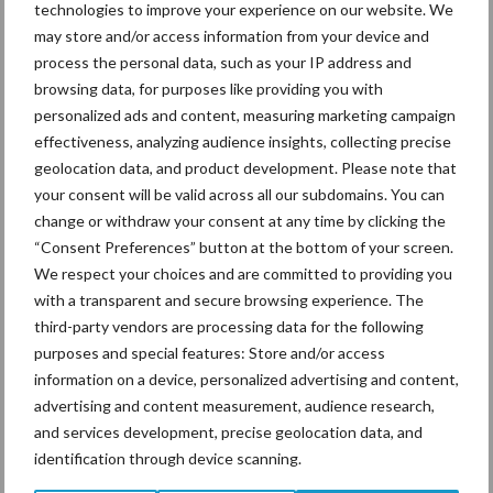
technologies to improve your experience on our website. We
may store and/or access information from your device and
process the personal data, such as your IP address and
browsing data, for purposes like providing you with
Ligbox &
Bedrijfsnieuws
personalized ads and content, measuring marketing campaign
Voerhekken
effectiveness, analyzing audience insights, collecting precise
geolocation data, and product development. Please note that
your consent will be valid across all our subdomains. You can
change or withdraw your consent at any time by clicking the
Toon meer
“Consent Preferences” button at the bottom of your screen.
We respect your choices and are committed to providing you
with a transparent and secure browsing experience. The
third-party vendors are processing data for the following
Primaire
Recent nieuws
Partner nieuws
purposes and special features: Store and/or access
information on a device, personalized advertising and content,
Sidebar
advertising and content measurement, audience research,
10 aug
Tot 5 ton per wiel om
and services development, precise geolocation data, and
ondergrondverdichting te beperken
identification through device scanning.