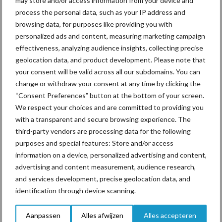
may store and/or access information from your device and
Planning
GLB
process the personal data, such as your IP address and
browsing data, for purposes like providing you with
De verwachting is dat LNV in september het NSP afrondt en
personalized ads and content, measuring marketing campaign
effectiveness, analyzing audience insights, collecting precise
beschikbaar stelt voor commentaar. Daarna gaat het naar de
geolocation data, and product development. Please note that
provincies en Tweede Kamer. Eind 2021 moet het NSP in Brussel
your consent will be valid across all our subdomains. You can
liggen voor goedkeuring door de Europese Commissie. Dat kan
change or withdraw your consent at any time by clicking the
nog een maand of zes duren. Het nieuwe GLB start in 2023.
“Consent Preferences” button at the bottom of your screen.
We respect your choices and are committed to providing you
Bron:
LTO Nederland
with a transparent and secure browsing experience. The
Aanbevolen voor jou!
third-party vendors are processing data for the following
purposes and special features: Store and/or access
information on a device, personalized advertising and content,
Grondstoffenmarkt blijft
advertising and content measurement, audience research,
grillig: droogte en
and services development, precise geolocation data, and
geopolitiek houden handel
in de greep
identification through device scanning.
Aanpassen
Alles afwijzen
Alles accepteren