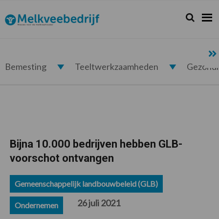
Spring
Door
Spring
Spring
naar
naar
naar
naar
Zoeken...
Zoek
Melkveebedrijf.nl
de
de
de
de
hoofdnavigatie
hoofd
eerste
voettekst
inhoud
sidebar
Bemesting
Teeltwerkzaamheden
Gezond
Bijna 10.000 bedrijven hebben GLB-
voorschot ontvangen
Gemeenschappelijk landbouwbeleid (GLB)
26 juli 2021
Ondernemen