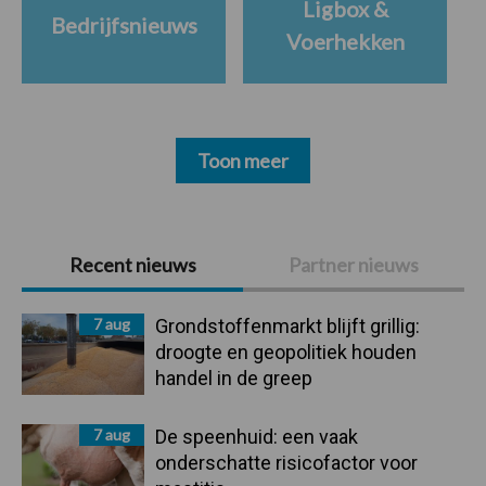
Ligbox &
Bedrijfsnieuws
Voerhekken
Toon meer
Primaire
Recent nieuws
Partner nieuws
Sidebar
7 aug
Grondstoffenmarkt blijft grillig:
droogte en geopolitiek houden
handel in de greep
7 aug
De speenhuid: een vaak
onderschatte risicofactor voor