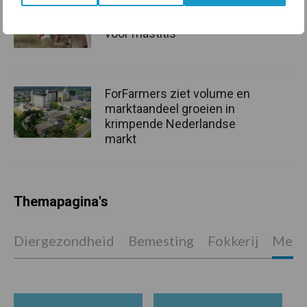
De speenhuid: een vaak
onderschatte risicofactor
voor mastitis
ForFarmers ziet volume en
marktaandeel groeien in
krimpende Nederlandse
markt
Themapagina's
Diergezondheid
Bemesting
Fokkerij
Melkv