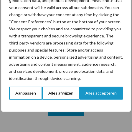
geolocation data, and product development. Please note that
your consent will be valid across all our subdomains. You can
change or withdraw your consent at any time by clicking the
Themapagina's
“Consent Preferences” button at the bottom of your screen.
We respect your choices and are committed to providing you
with a transparent and secure browsing experience. The
Diergezondheid
Bemesting
Fokkerij
Melkv
third-party vendors are processing data for the following
purposes and special features: Store and/or access
information on a device, personalized advertising and content,
advertising and content measurement, audience research,
Ligbox &
and services development, precise geolocation data, and
Bedrijfsnieuws
Voerhekken
identification through device scanning.
Aanpassen
Alles afwijzen
Alles accepteren
Toon meer