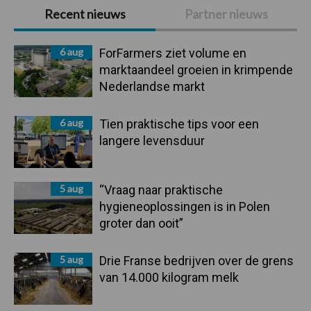
Primaire
Recent nieuws
Partner nieuws
Sidebar
6 aug
ForFarmers ziet volume en
marktaandeel groeien in krimpende
Nederlandse markt
6 aug
Tien praktische tips voor een
langere levensduur
5 aug
“Vraag naar praktische
hygieneoplossingen is in Polen
groter dan ooit”
5 aug
Drie Franse bedrijven over de grens
van 14.000 kilogram melk