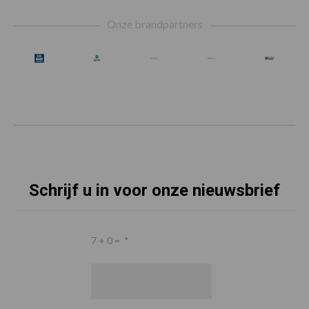
Footer
Onze brandpartners
Schrijf u in voor onze nieuwsbrief
7 + 0 =
*