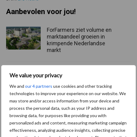
Aanbevolen voor jou!
ForFarmers ziet volume en
marktaandeel groeien in
krimpende Nederlandse
markt
Tien praktische tips voor
We value your privacy
een langere levensduur
We and
our 4 partners
use cookies and other tracking
technologies to improve your experience on our website. We
may store and/or access information from your device and
process the personal data, such as your IP address and
“Vraag naar praktische
browsing data, for purposes like providing you with
hygieneoplossingen is in
personalized ads and content, measuring marketing campaign
Polen groter dan ooit”
effectiveness, analyzing audience insights, collecting precise