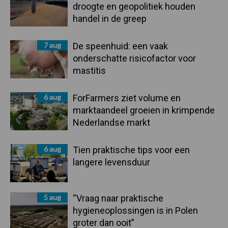
droogte en geopolitiek houden
handel in de greep
7 aug
De speenhuid: een vaak
onderschatte risicofactor voor
mastitis
6 aug
ForFarmers ziet volume en
marktaandeel groeien in krimpende
Nederlandse markt
6 aug
Tien praktische tips voor een
langere levensduur
5 aug
“Vraag naar praktische
hygieneoplossingen is in Polen
groter dan ooit”