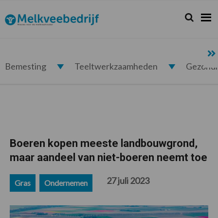
Spring
Door
Spring
Spring
naar
naar
naar
naar
Zoeken...
Zoek
Melkveebedrijf.nl
de
de
de
de
hoofdnavigatie
hoofd
eerste
voettekst
inhoud
sidebar
Bemesting
Teeltwerkzaamheden
Gezond
Boeren kopen meeste landbouwgrond,
maar aandeel van niet-boeren neemt toe
27 juli 2023
Gras
Ondernemen