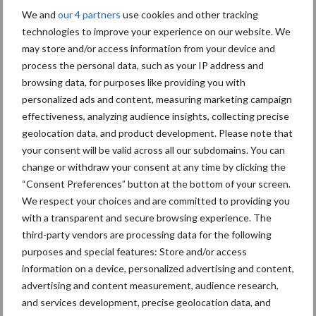
We and
our 4 partners
use cookies and other tracking
Grondprijzen
technologies to improve your experience on our website. We
may store and/or access information from your device and
In de onderstaande kaart zijn de provinciale agrarische
process the personal data, such as your IP address and
grondprijzen in het meest recente kwartaal opgenomen. De
browsing data, for purposes like providing you with
gemiddelde agrarische grondprijs loopt in het tweede kwartaal
personalized ads and content, measuring marketing campaign
van 2023 uiteen van 60.700 euro in Friesland tot 161.900 euro
effectiveness, analyzing audience insights, collecting precise
per hectare in Flevoland. In de drie zuidelijke provincies en in
geolocation data, and product development. Please note that
Noord-Holland ligt de grondprijs tussen ongeveer 81.000 en
your consent will be valid across all our subdomains. You can
85.000 euro per hectare, en in de overige zes provincies (in het
change or withdraw your consent at any time by clicking the
“Consent Preferences” button at the bottom of your screen.
noorden, oosten en midden van het land) zit de prijs rond 70.000
We respect your choices and are committed to providing you
euro per hectare.
with a transparent and secure browsing experience. The
third-party vendors are processing data for the following
purposes and special features: Store and/or access
information on a device, personalized advertising and content,
advertising and content measurement, audience research,
and services development, precise geolocation data, and