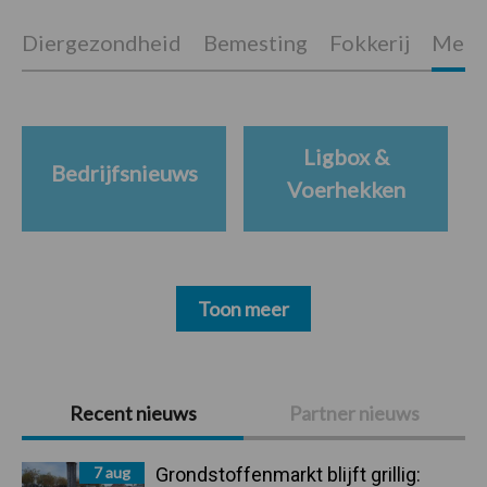
Diergezondheid
Bemesting
Fokkerij
Melkv
Ligbox &
Bedrijfsnieuws
Voerhekken
Toon meer
Primaire
Recent nieuws
Partner nieuws
Sidebar
7 aug
Grondstoffenmarkt blijft grillig: