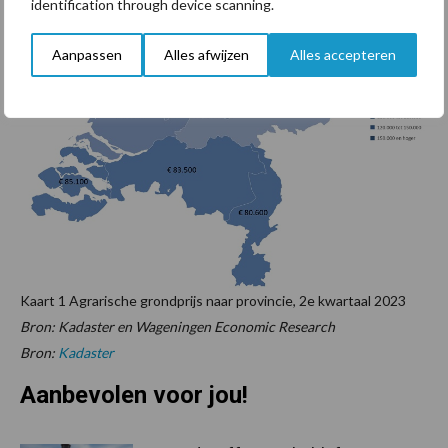
identification through device scanning.
Aanpassen
Alles afwijzen
Alles accepteren
Kaart 1 Agrarische grondprijs naar provincie, 2e kwartaal 2023
Bron: Kadaster en Wageningen Economic Research
Bron:
Kadaster
Aanbevolen voor jou!