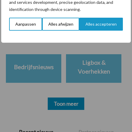
and services development, precise geolocation data, and
identification through device scanning.
Themapagina's
Aanpassen
Alles afwijzen
Alles accepteren
Diergezondheid
Bemesting
Fokkerij
Melkv
Ligbox &
Bedrijfsnieuws
Voerhekken
Toon meer
Primaire