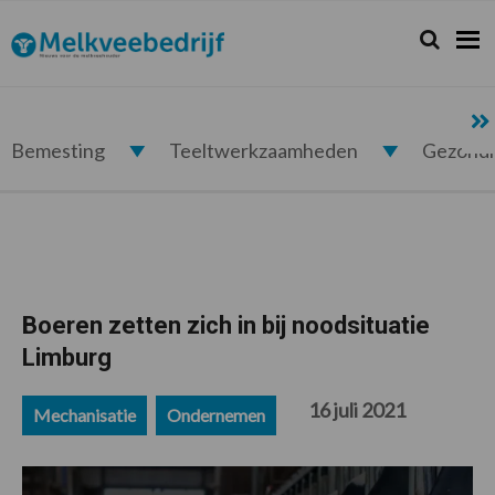
Spring
Door
Spring
Spring
naar
naar
naar
naar
Zoeken...
Zoek
Melkveebedrijf.nl
de
de
de
de
hoofdnavigatie
hoofd
eerste
voettekst
inhoud
sidebar
Bemesting
Teeltwerkzaamheden
Gezond
Boeren zetten zich in bij noodsituatie
Limburg
16 juli 2021
Mechanisatie
Ondernemen