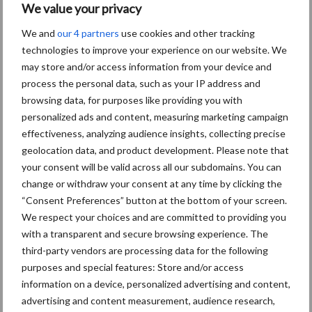
We value your privacy
Aanbevolen voor jou!
We and
our 4 partners
use cookies and other tracking
technologies to improve your experience on our website. We
Tot 5 ton per wiel om
may store and/or access information from your device and
ondergrondverdichting te
process the personal data, such as your IP address and
beperken
browsing data, for purposes like providing you with
personalized ads and content, measuring marketing campaign
effectiveness, analyzing audience insights, collecting precise
Jaarverslag 2025 Royal A-
geolocation data, and product development. Please note that
ware: omzet groeit,
your consent will be valid across all our subdomains. You can
nettoresultaat daalt
change or withdraw your consent at any time by clicking the
“Consent Preferences” button at the bottom of your screen.
We respect your choices and are committed to providing you
with a transparent and secure browsing experience. The
Machines en werktuigen
third-party vendors are processing data for the following
gewild doelwit criminelen
purposes and special features: Store and/or access
information on a device, personalized advertising and content,
advertising and content measurement, audience research,