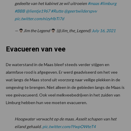
gedeelte van het kabinet ze wil uitroeien
#maas
#limburg
#BBB
@lientje1967
#Rutte
@geertwilderspvv
pic.twitter.com/nizyHbTi7d
—
Jim the Legend
(@Jim_the_Legend)
July 16, 2021
Evacueren van vee
De waterstand in de Maas bleef steeds verder stijgen en
alarmfase rood is afgegeven. Er werd geadviseerd om het vee
wat langs de Maas stond uit voorzorg naar veilige plekken in de
omgeving te brengen. Niet alleen in de gebieden langs de Maas is
vee geëvacueerd. Ook veel melkveebedrijven in het zuiden van
Limburg hebben hun vee moeten evacueren.
Hoogwater verwacht op de maas. Asselt schapen van het
eiland gehaald.
pic.twitter.com/IYwpOWteT4