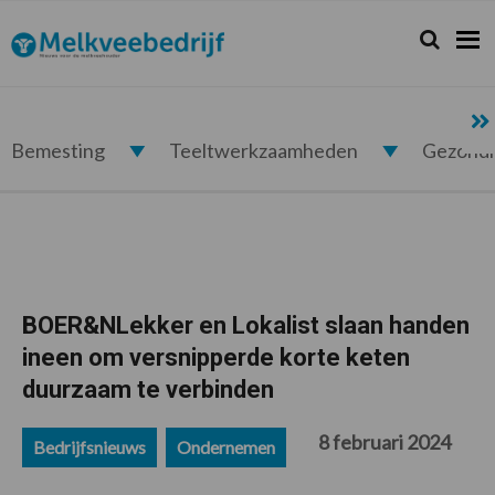
Spring
Door
Spring
Spring
naar
naar
naar
naar
Zoeken...
Zoek
Melkveebedrijf.nl
de
de
de
de
hoofdnavigatie
hoofd
eerste
voettekst
inhoud
sidebar
Bemesting
Teeltwerkzaamheden
Gezond
BOER&NLekker en Lokalist slaan handen
ineen om versnipperde korte keten
duurzaam te verbinden
8 februari 2024
Bedrijfsnieuws
Ondernemen