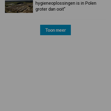
hygieneoplossingen is in Polen
groter dan ooit”
Toon meer
Footer