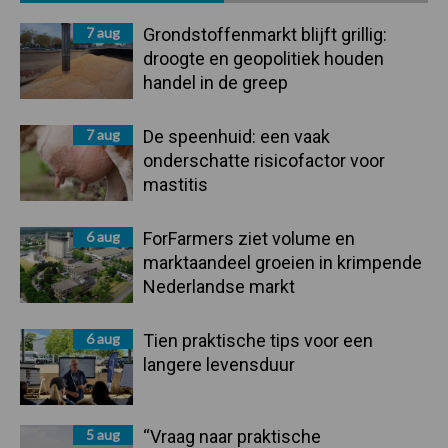
Sidebar
7 aug
Grondstoffenmarkt blijft grillig:
droogte en geopolitiek houden
handel in de greep
7 aug
De speenhuid: een vaak
onderschatte risicofactor voor
mastitis
6 aug
ForFarmers ziet volume en
marktaandeel groeien in krimpende
Nederlandse markt
6 aug
Tien praktische tips voor een
langere levensduur
5 aug
“Vraag naar praktische