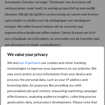
Annemarie Geerdes vervolgt: “Driekwart van de boeren wil
verduurzamen, maar heeft te weinig perspectief op een eerlijk
inkomen. Wij zijn bij Agrifirm continu bezig om samen met boeren
oplossingen te vinden voor de uitdagingen van vandaag en
morgen. We willen boeren helpen die de transitie naar
regeneratieve landbouw willen maken. Samen kunnen we écht
een schaalbaar verschil maken, en versnellen we de transitie naar
een duurzame en lokale voedselketen.”
We value your privacy
Stappen in professionaliteit met
We and
our 4 partners
use cookies and other tracking
BOER&NLekker
technologies to improve your experience on our website. We
may store and/or access information from your device and
Anke Wismans, deelnemende boer en eigenaresse van
process the personal data, such as your IP address and
zuivelboerderij De Driehoek in Oosterhout: “De samenwerking
browsing data, for purposes like providing you with
met Lokalist is precies wat we nog misten met BOER&NLekker.
personalized ads and content, measuring marketing campaign
De zakelijke markt is heel belangrijk voor ons als boeren, omdat
effectiveness, analyzing audience insights, collecting precise
we op die manier ook echt volume en dus omzet kunnen draaien.
geolocation data, and product development. Please note that