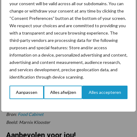
your consent will be valid across all our subdomains. You can
We waren daar al wel actief in, maar mijn schoonvader bracht de
change or withdraw your consent at any time by clicking the
kaas nog rond. Dat maakte het lastig om op te schalen. Met deze
“Consent Preferences” button at the bottom of your screen.
samenwerking kunnen we nu de benodigde stappen in
We respect your choices and are committed to providing you
professionaliteit, marketing, bestelsysteem en distributie
with a transparent and secure browsing experience. The
zetten.”
third-party vendors are processing data for the following
purposes and special features: Store and/or access
information on a device, personalized advertising and content,
advertising and content measurement, audience research,
and services development, precise geolocation data, and
identification through device scanning.
Aanpassen
Alles afwijzen
Alles accepteren
Bron:
Food Cabinet
Beeld: Marnix Klooster
Aanbevolen voor jou!