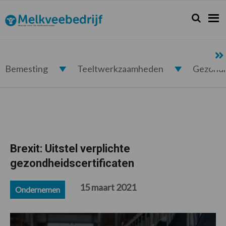
Spring
Door
Spring
Spring
naar
naar
naar
naar
Zoeken...
Zoek
Melkveebedrijf.nl
de
de
de
de
hoofdnavigatie
hoofd
eerste
voettekst
inhoud
sidebar
Bemesting
Teeltwerkzaamheden
Gezond
Brexit: Uitstel verplichte
gezondheidscertificaten
15 maart 2021
Ondernemen