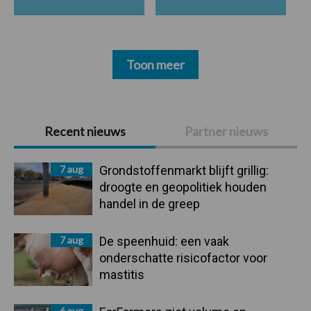
Toon meer
Primaire
Recent nieuws
Partner nieuws
Sidebar
7 aug
Grondstoffenmarkt blijft grillig:
droogte en geopolitiek houden
handel in de greep
7 aug
De speenhuid: een vaak
onderschatte risicofactor voor
mastitis
6 aug