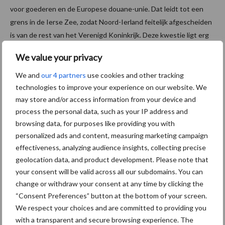
voor goederen en de Europese douane-unie. Dat leidt tot een
grens in de Ierse Zee, zodat Noord-Ierland feitelijk afgescheiden
is van de rest van het Verenigd Koninkrijk. Deze kwestie ligt erg
gevoelig en dat kan gaan escaleren, met alle gevolgen voor de
We value your privacy
handel van dien.
We and
our 4 partners
use cookies and other tracking
Bron:
LTO Nederland
technologies to improve your experience on our website. We
may store and/or access information from your device and
Aanbevolen voor jou!
process the personal data, such as your IP address and
browsing data, for purposes like providing you with
Grondstoffenmarkt blijft
personalized ads and content, measuring marketing campaign
grillig: droogte en
effectiveness, analyzing audience insights, collecting precise
geopolitiek houden handel
geolocation data, and product development. Please note that
in de greep
your consent will be valid across all our subdomains. You can
change or withdraw your consent at any time by clicking the
“Consent Preferences” button at the bottom of your screen.
De speenhuid: een vaak
We respect your choices and are committed to providing you
onderschatte risicofactor
with a transparent and secure browsing experience. The
voor mastitis