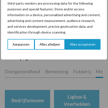
third-party vendors are processing data for the following
purposes and special features: Store and/or access
information on a device, personalized advertising and content,
ForFarmers ziet volume en
advertising and content measurement, audience research,
marktaandeel groeien in
and services development, precise geolocation data, and
krimpende Nederlandse
identification through device scanning.
markt
Aanpassen
Alles afwijzen
Alles accepteren
Themapagina's
Diergezondheid
Bemesting
Fokkerij
Melkv
Ligbox &
Bedrijfsnieuws
Voerhekken