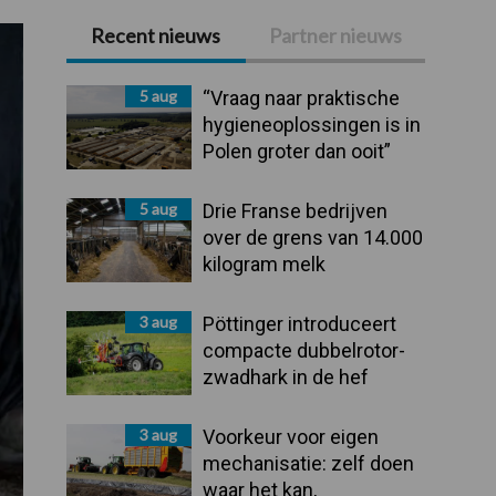
Recent nieuws
Partner nieuws
Primaire
Sidebar
5 aug
“Vraag naar praktische
hygieneoplossingen is in
Polen groter dan ooit”
5 aug
Drie Franse bedrijven
over de grens van 14.000
kilogram melk
3 aug
Pöttinger introduceert
compacte dubbelrotor-
zwadhark in de hef
3 aug
Voorkeur voor eigen
mechanisatie: zelf doen
waar het kan,