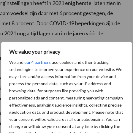
ginstellingen heeft in 2021 enig herstel laten zien in
aam voedsel zijn daar met 6 procent gestegen, de
el met 8 procent. Door COVID-19 beperkingen zijn de
 2021 nog altijd lager dan in de jaren vóór de
We value your privacy
nkopen van duurzaam voedsel laten zien, namelijk met
We and
our 4 partners
use cookies and other tracking
t meeste bij aan de stijging in de totale duurzame
technologies to improve your experience on our website. We
may store and/or access information from your device and
e soorten voedsel in supermarkten zijn in 2021 evenals
process the personal data, such as your IP address and
ing van 1 procent in 2021. Dit is een gevolg van
browsing data, for purposes like providing you with
 het tweede coronajaar.
personalized ads and content, measuring marketing campaign
effectiveness, analyzing audience insights, collecting precise
geolocation data, and product development. Please note that
 een stijging van 2 procent in de bestedingen. Dit
your consent will be valid across all our subdomains. You can
en van biologische en biodynamische oorsprong worden
change or withdraw your consent at any time by clicking the