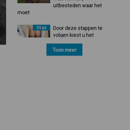
uitbesteden waar het
moet
31 jul
Door deze stappen te
volgen kiest u het
dipmiddel dat bij uw
bedrijf past
Toon meer