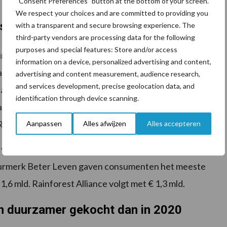
“Consent Preferences” button at the bottom of your screen.
We respect your choices and are committed to providing you
sel aan keurmerken
with a transparent and secure browsing experience. The
third-party vendors are processing data for the following
purposes and special features: Store and/or access
ngen in alle gemeten verkoopkanalen is te zien bij
information on a device, personalized advertising and content,
ance (+110 procent) en On the Way to PlanetProof
advertising and content measurement, audience research,
and services development, precise geolocation data, and
an producten met Rainforest Alliance keurmerk heeft
identification through device scanning.
inforest Alliance met UTZ Certified. Daarna is een
ainforest Alliance met een nieuw logo-ontwerp.
Aanpassen
Alles afwijzen
Alles accepteren
vooral door de verdere opschaling in het
eurmerk Beter Leven gaven consumenten het meeste
€ 1,6 mld. Rainforest Alliance volgt met € 1,3 mld.
en duurzamer gekocht dan in 2020