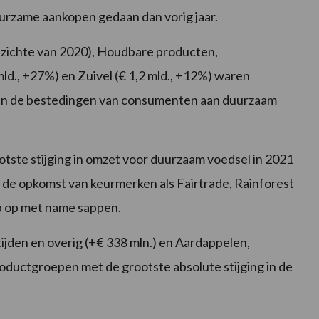
urzame aankopen gedaan dan vorig jaar.
opzichte van 2020), Houdbare producten,
ld., +27%) en Zuivel (€ 1,2 mld., +12%) waren
 in de bestedingen van consumenten aan duurzaam
ste stijging in omzet voor duurzaam voedsel in 2021
 de opkomst van keurmerken als Fairtrade, Rainforest
ep op met name sappen.
den en overig (+€ 338 mln.) en Aardappelen,
roductgroepen met de grootste absolute stijging in de