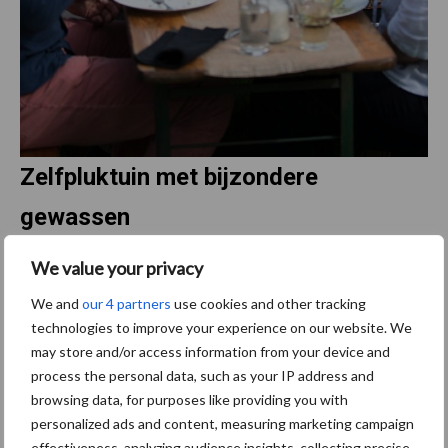
Zelfpluktuin met bijzondere
gewassen
We value your privacy
Biologische zelfpluktuin Sprankenhof in het Brabantse Udenhout
grenst aan het Nationaal Park De Loonse en Drunense Duinen.
We and
our 4 partners
use cookies and other tracking
Dat geeft tuinders Mark Vonk en Josèt Vermeer een goede basis
technologies to improve your experience on our website. We
om zich te richten op bezoekers door het aanbieden van allerlei
may store and/or access information from your device and
activiteiten. Zoals zelfpluk: de verschillende rijen met allerlei
process the personal data, such as your IP address and
soorten fruit worden afgewisseld met bedden groenten, waar
browsing data, for purposes like providing you with
personalized ads and content, measuring marketing campaign
bezoekers zelf kunnen oogsten.
effectiveness, analyzing audience insights, collecting precise