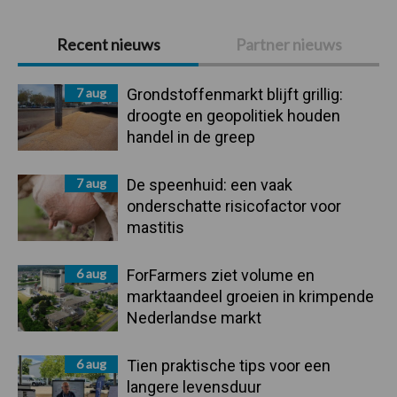
Primaire
Recent nieuws
Partner nieuws
Sidebar
7 aug
Grondstoffenmarkt blijft grillig:
droogte en geopolitiek houden
handel in de greep
7 aug
De speenhuid: een vaak
onderschatte risicofactor voor
mastitis
6 aug
ForFarmers ziet volume en
marktaandeel groeien in krimpende
Nederlandse markt
6 aug
Tien praktische tips voor een
langere levensduur