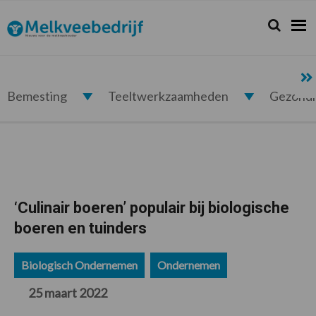
Spring
Door
Spring
Spring
naar
naar
naar
naar
Zoeken...
Zoek
Melkveebedrijf.nl
de
de
de
de
hoofdnavigatie
hoofd
eerste
voettekst
inhoud
sidebar
Bemesting
Teeltwerkzaamheden
Gezond
‘Culinair boeren’ populair bij biologische
boeren en tuinders
Biologisch Ondernemen
Ondernemen
25 maart 2022