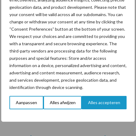
geolocation data, and product development. Please note that
your consent will be valid across all our subdomains. You can
change or withdraw your consent at any time by clicking the
“Consent Preferences” button at the bottom of your screen.
We respect your choices and are committed to providing you
with a transparent and secure browsing experience. The
third-party vendors are processing data for the following
purposes and special features: Store and/or access
information on a device, personalized advertising and content,
advertising and content measurement, audience research,
and services development, precise geolocation data, and
identification through device scanning.
Vooral in de zomer slaat dat aan, zoals een vaste klant vertelt
onder het wandelen. “Ik ga vaak met mijn moeder, die in de buurt
Aanpassen
Alles afwijzen
Alles accepteren
in een tehuis zit. We mogen naar hartenlust zelf oogsten. Zijn we
klaar met plukken, dan wegen we het af in de winkel. Heel
makkelijk.”