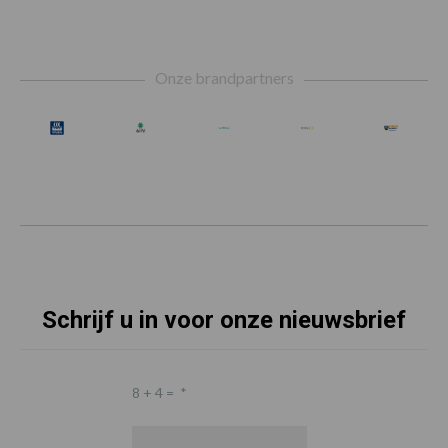
Footer
Onze brandpartners
Schrijf u in voor onze nieuwsbrief
8 + 4 =
*