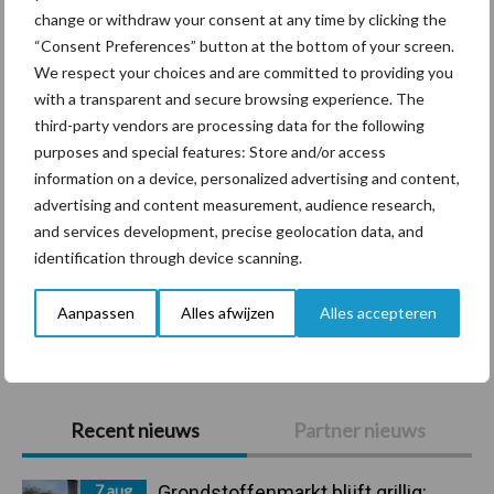
change or withdraw your consent at any time by clicking the
“Consent Preferences” button at the bottom of your screen.
Diergezondheid
Bemesting
Fokkerij
Melkv
We respect your choices and are committed to providing you
with a transparent and secure browsing experience. The
third-party vendors are processing data for the following
purposes and special features: Store and/or access
Ligbox &
information on a device, personalized advertising and content,
Bedrijfsnieuws
Voerhekken
advertising and content measurement, audience research,
and services development, precise geolocation data, and
identification through device scanning.
Aanpassen
Alles afwijzen
Alles accepteren
Toon meer
Primaire
Recent nieuws
Partner nieuws
Sidebar
7 aug
Grondstoffenmarkt blijft grillig: