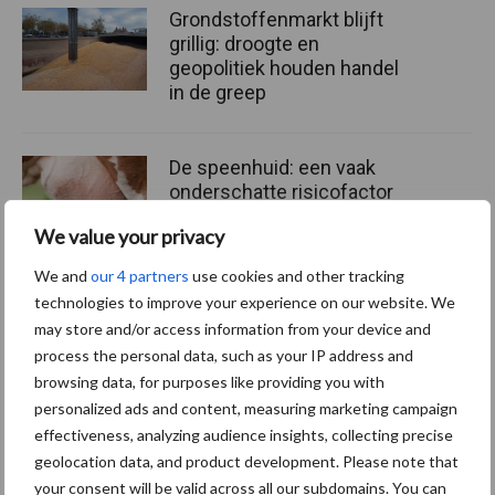
Grondstoffenmarkt blijft
grillig: droogte en
geopolitiek houden handel
in de greep
De speenhuid: een vaak
onderschatte risicofactor
voor mastitis
We value your privacy
We and
our 4 partners
use cookies and other tracking
technologies to improve your experience on our website. We
ForFarmers ziet volume en
may store and/or access information from your device and
marktaandeel groeien in
process the personal data, such as your IP address and
krimpende Nederlandse
browsing data, for purposes like providing you with
markt
personalized ads and content, measuring marketing campaign
effectiveness, analyzing audience insights, collecting precise
geolocation data, and product development. Please note that
Themapagina's
your consent will be valid across all our subdomains. You can