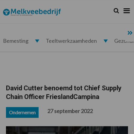
Spring
Door
Spring
Spring
naar
naar
naar
naar
Zoeken...
Zoek
Melkveebedrijf.nl
de
de
de
de
hoofdnavigatie
hoofd
eerste
voettekst
inhoud
sidebar
Bemesting
Teeltwerkzaamheden
Gezond
David Cutter benoemd tot Chief Supply
Chain Officer FrieslandCampina
27 september 2022
Ondernemen