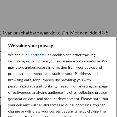
OER van onschatbare waarde te zijn. Met gemiddeld 3,5
bezoekers per week op de website. Het contact is
We value your privacy
ector die luisteren en doorverwijzen indien nodig.
We and
our 4 partners
use cookies and other tracking
orgen. Stap over de schaamte heen en zoek tijdig hulp.
technologies to improve your experience on our website. We
may store and/or access information from your device and
process the personal data, such as your IP address and
browsing data, for purposes like providing you with
personalized ads and content, measuring marketing campaign
effectiveness, analyzing audience insights, collecting precise
ijk hier ook de clip:
‘Ie Stoat Niet Alleen’
geolocation data, and product development. Please note that
your consent will be valid across all our subdomains. You can
change or withdraw your consent at any time by clicking the