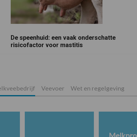
De speenhuid: een vaak onderschatte
risicofactor voor mastitis
lkveebedrijf
Veevoer
Wet en regelgeving
Melkpro