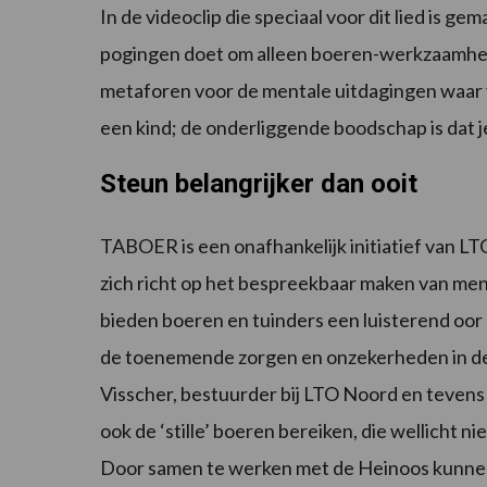
In de videoclip die speciaal voor dit lied is ge
pogingen doet om alleen boeren-werkzaamhede
metaforen voor de mentale uitdagingen waar v
een kind; de onderliggende boodschap is dat je
Steun belangrijker dan ooit
TABOER is een onafhankelijk initiatief van 
zich richt op het bespreekbaar maken van men
bieden boeren en tuinders een luisterend oor e
de toenemende zorgen en onzekerheden in de se
Visscher, bestuurder bij LTO Noord en tevens
ook de ‘stille’ boeren bereiken, die wellicht 
Door samen te werken met de Heinoos kunnen 