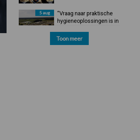
5 aug
“Vraag naar praktische
hygieneoplossingen is in
Polen groter dan ooit”
Toon meer