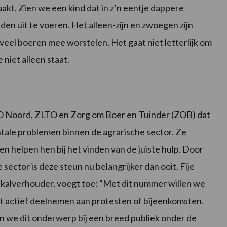
maakt. Zien we een kind dat in z’n eentje dappere
n uit te voeren. Het alleen-zijn en zwoegen zijn
eel boeren mee worstelen. Het gaat niet letterlijk om
 niet alleen staat.
LTO Noord, ZLTO en Zorg om Boer en Tuinder (ZOB) dat
tale problemen binnen de agrarische sector. Ze
n helpen hen bij het vinden van de juiste hulp. Door
ctor is deze steun nu belangrijker dan ooit. Fije
 kalverhouder, voegt toe: “Met dit nummer willen we
niet actief deelnemen aan protesten of bijeenkomsten.
we dit onderwerp bij een breed publiek onder de