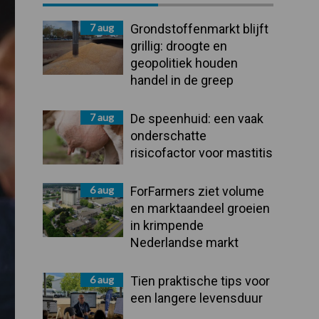
Sidebar
7 aug
Grondstoffenmarkt blijft
grillig: droogte en
geopolitiek houden
handel in de greep
7 aug
De speenhuid: een vaak
onderschatte
risicofactor voor mastitis
6 aug
ForFarmers ziet volume
en marktaandeel groeien
in krimpende
Nederlandse markt
6 aug
Tien praktische tips voor
een langere levensduur