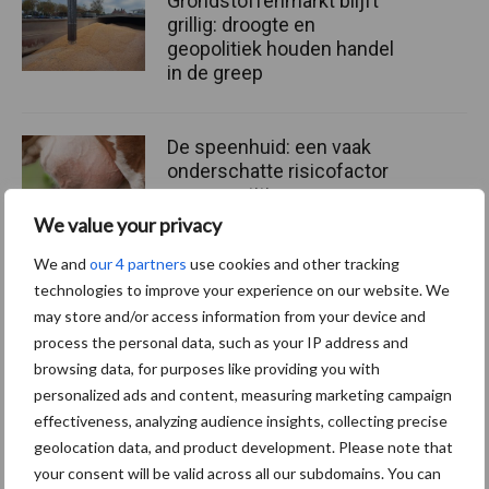
Grondstoffenmarkt blijft
grillig: droogte en
geopolitiek houden handel
in de greep
De speenhuid: een vaak
onderschatte risicofactor
voor mastitis
We value your privacy
We and
our 4 partners
use cookies and other tracking
ForFarmers ziet volume en
technologies to improve your experience on our website. We
marktaandeel groeien in
may store and/or access information from your device and
krimpende Nederlandse
process the personal data, such as your IP address and
markt
browsing data, for purposes like providing you with
personalized ads and content, measuring marketing campaign
effectiveness, analyzing audience insights, collecting precise
geolocation data, and product development. Please note that
Themapagina's
your consent will be valid across all our subdomains. You can