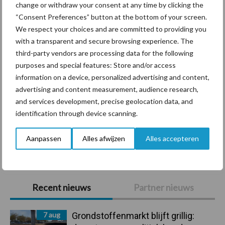
change or withdraw your consent at any time by clicking the
Diergezondheid
Bemesting
Fokkerij
Melkv
“Consent Preferences” button at the bottom of your screen.
We respect your choices and are committed to providing you
with a transparent and secure browsing experience. The
third-party vendors are processing data for the following
purposes and special features: Store and/or access
Ligbox &
Bedrijfsnieuws
information on a device, personalized advertising and content,
Voerhekken
advertising and content measurement, audience research,
and services development, precise geolocation data, and
identification through device scanning.
Toon meer
Aanpassen
Alles afwijzen
Alles accepteren
Primaire
Recent nieuws
Partner nieuws
Sidebar
7 aug
Grondstoffenmarkt blijft grillig: