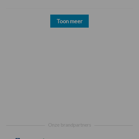
Toon meer
Footer
Onze brandpartners