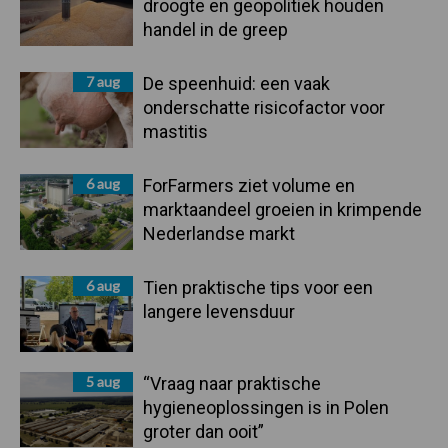
droogte en geopolitiek houden
handel in de greep
7 aug
De speenhuid: een vaak
onderschatte risicofactor voor
mastitis
6 aug
ForFarmers ziet volume en
marktaandeel groeien in krimpende
Nederlandse markt
6 aug
Tien praktische tips voor een
langere levensduur
5 aug
“Vraag naar praktische
hygieneoplossingen is in Polen
groter dan ooit”