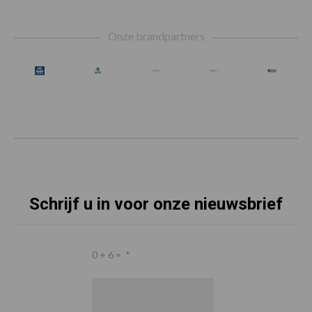
Footer
Onze brandpartners
Schrijf u in voor onze nieuwsbrief
0 + 6 =
*