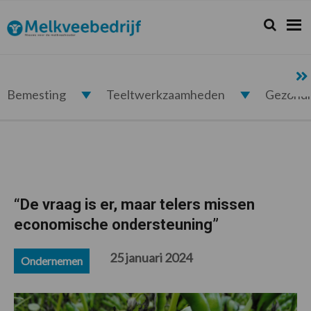
Spring
Door
Spring
Spring
naar
naar
naar
naar
Zoeken...
Zoek
Melkveebedrijf.nl
de
de
de
de
hoofdnavigatie
hoofd
eerste
voettekst
inhoud
sidebar
Bemesting
Teeltwerkzaamheden
Gezond
“De vraag is er, maar telers missen
economische ondersteuning”
25 januari 2024
Ondernemen