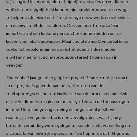
soja laag is. De lector denkt dat tijdelijke subsidies op veldbonen
wellicht een mogelijkheid kunnen zijn om akkerbouwers op weg
te helpen in de eiwitteelt: “In de vorige eeuw werkten subsidies
om de eiwitteelt de stimuleren. Ook zou een ‘true price’ van
import-soja al een lonkend perspectief kunnen bieden om te
kiezen voor lokale gewassen. Maar vooral de marktvraag zal in de
toekomst bepalend zijn en dan is het goed als deze mooie
eiwitten meer in voedingsproducten terecht komen dan in
veevoer.”
Tweeënhalf jaar geleden ging het project Bean me up! van start.
In dit project is gewerkt aan het verbeteren van de
teeltopbrengsten, het optimaliseren van de processen om eiwit
uit de veldbonen te halen en het vergroten van de toepassingen
in food. Uit de omgeving ontving de hogeschool positieve
reacties. De volgende stap is een vervolgtraject, waarbij nog
beter de verbinding wordt gelegd tussen de teelt, verwerking en
afzetmarkt van eiwitrijke gewassen. “Zo hopen we dat dit gewas