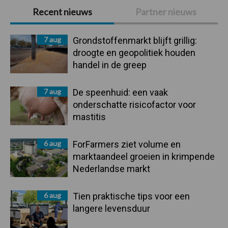
Primaire
Recent nieuws
Partner nieuws
Sidebar
7 aug
Grondstoffenmarkt blijft grillig:
droogte en geopolitiek houden
handel in de greep
7 aug
De speenhuid: een vaak
onderschatte risicofactor voor
mastitis
6 aug
ForFarmers ziet volume en
marktaandeel groeien in krimpende
Nederlandse markt
6 aug
Tien praktische tips voor een
langere levensduur