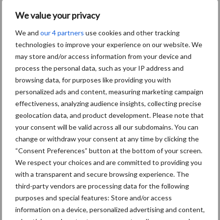
ook interessant is om lokaal in te kopen. Zij verlagen dan hun ook
We value your privacy
hun ecologische voetafdruk als bedrijf en kunnen dit uitstralen
We and
our 4 partners
use cookies and other tracking
naar de consument.” De voorzitter benadrukt het belang van
technologies to improve your experience on our website. We
voldoende waarde van het product creëren. “Een veldboon uit
may store and/or access information from your device and
Duitsland lijkt op het blote oog namelijk dezelfde boon als eentje
process the personal data, such as your IP address and
uit de provincie Flevoland”, meldt de voorzitter. “Zonder een
browsing data, for purposes like providing you with
goede prijs te krijgen voor dit product kunnen Nederlandse telers
personalized ads and content, measuring marketing campaign
niet blijven bestaan. Op dit moment is het moeilijk om te
effectiveness, analyzing audience insights, collecting precise
concurreren met geïmporteerde eiwitgewassen.”
geolocation data, and product development. Please note that
your consent will be valid across all our subdomains. You can
Synergie tussen akkerbouwers en
change or withdraw your consent at any time by clicking the
“Consent Preferences” button at the bottom of your screen.
veehouders
We respect your choices and are committed to providing you
with a transparent and secure browsing experience. The
Om terug te komen op de Nationale Eiwitstrategie benadrukt de
third-party vendors are processing data for the following
voorzitter de synergie tussen akkerbouwers en veehouders.
purposes and special features: Store and/or access
“Wat niet in de humane voedingssector kan, lukt wellicht wel in
information on a device, personalized advertising and content,
de veehouderij. Wellicht kan daar ook meer klaver of luzerne