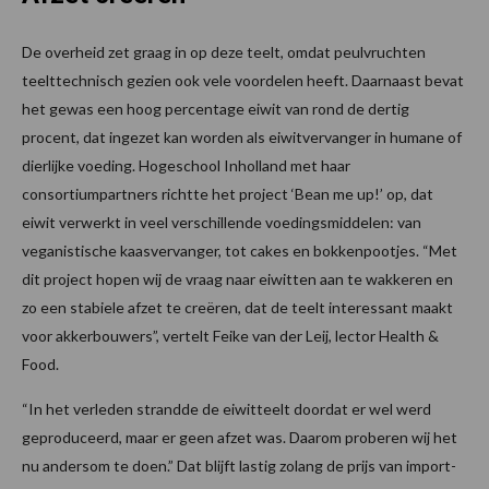
De overheid zet graag in op deze teelt, omdat peulvruchten
teelttechnisch gezien ook vele voordelen heeft. Daarnaast bevat
het gewas een hoog percentage eiwit van rond de dertig
procent, dat ingezet kan worden als eiwitvervanger in humane of
dierlijke voeding. Hogeschool Inholland met haar
consortiumpartners richtte het project ‘Bean me up!’ op, dat
eiwit verwerkt in veel verschillende voedingsmiddelen: van
veganistische kaasvervanger, tot cakes en bokkenpootjes. “Met
dit project hopen wij de vraag naar eiwitten aan te wakkeren en
zo een stabiele afzet te creëren, dat de teelt interessant maakt
voor akkerbouwers”, vertelt Feike van der Leij, lector Health &
Food.
“In het verleden strandde de eiwitteelt doordat er wel werd
geproduceerd, maar er geen afzet was. Daarom proberen wij het
nu andersom te doen.” Dat blijft lastig zolang de prijs van import-