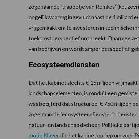
zogenaamde ‘trappetje van Remkes’ (keuzevri
ongelijkwaardig ingevuld: naast de 1 miljard e
vrijgemaakt om te investeren in technische i
toekomstperspectief ontbreekt. Daarmee zet h
van bedrijven en wordt amper perspectief geb
Ecosysteemdiensten
Dat het kabinet slechts € 15 miljoen vrijmaak
landschapselementen, is ronduit een gemiste
was becijferd dat structureel € 750 miljoen per
zogenaamde ‘ecosysteemdiensten’: diensten 
natuur- en landschapsbeheer. Politieke partije
motie Klaver
die het kabinet opriep om voor P