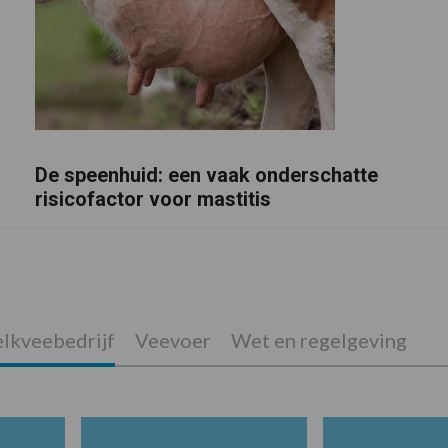
De speenhuid: een vaak onderschatte
risicofactor voor mastitis
lkveebedrijf
Veevoer
Wet en regelgeving