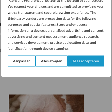
“Consent Preferences” button at the bottom of your screen.
We respect your choices and are committed to providing you
with a transparent and secure browsing experience. The
third-party vendors are processing data for the following
kbaar stelt om te investeren in een omslag van
purposes and special features: Store and/or access
information on a device, personalized advertising and content,
rische sector is er een grote wens om te investeren in
advertising and content measurement, audience research,
. Met zo’n stoffenbalans worden boeren afgerekend
and services development, precise geolocation data, and
identification through device scanning.
 van dat zij geconfronteerd worden met tal van regels en
Aanpassen
Alles afwijzen
Alles accepteren