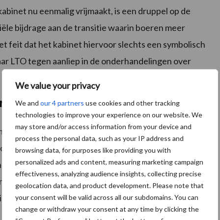
abinet nu eenmalig vrijmaakt, is een druppel op de
iële bijdrage aan de transitie waarin boeren meer
t feit dat het kabinet hiervoor slechts een symbolisch
waar LTO tegen aanliep in de onderhandelingen over
We value your privacy
ren en doelsturing
We and
our 4 partners
use cookies and other tracking
technologies to improve your experience on our website. We
may store and/or access information from your device and
rijmaakt voor het versterken van de biologische
process the personal data, such as your IP address and
jonge boeren die een bedrijf willen overnemen.
browsing data, for purposes like providing you with
personalized ads and content, measuring marketing campaign
 het landbouwareaal biologisch te produceren, is het
effectiveness, analyzing audience insights, collecting precise
aar wel een stap in de goede richting. Bij de
geolocation data, and product development. Please note that
tieel dat wordt ingezet op het vergroten van de
your consent will be valid across all our subdomains. You can
change or withdraw your consent at any time by clicking the
er geen prijsdaling op de biologische markt ontstaat.