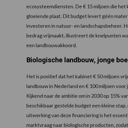
ecosysteemdiensten. De € 15 miljoen die het k
gloeiende plaat. Dit budget levert géén mater
investeren in natuur- en landschapsbeheer. He
bedrag vrijmaakt, illustreert de knelpunten 
een landbouwakkoord.
Biologische landbouw, jonge boe
Het is positief dat het kabinet € 50 miljoen v
landbouw in Nederland en € 100 miljoen voor 
Kijkend naar de ambitie om in 2030 op 15% van
beschikbaar gestelde budget een kleine stap, m
uitwerking van deze financiering is het essen
marktvraag naar biologische producten, zodat 