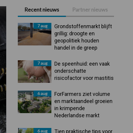
Recent nieuws
Partner nieuws
Primaire
Sidebar
7 aug
Grondstoffenmarkt blijft
grillig: droogte en
geopolitiek houden
handel in de greep
7 aug
De speenhuid: een vaak
onderschatte
risicofactor voor mastitis
6 aug
ForFarmers ziet volume
en marktaandeel groeien
in krimpende
Nederlandse markt
6 aug
Tien praktische tips voor