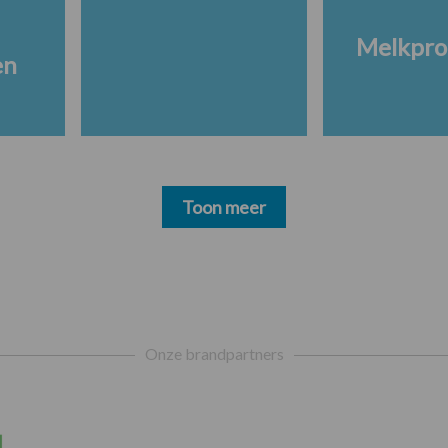
Melkpro
en
Toon meer
Onze brandpartners