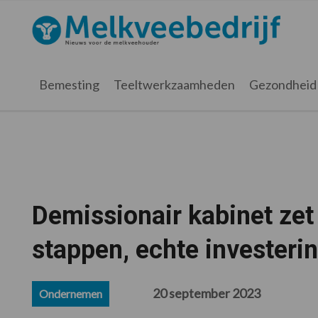
Spring
Door
Spring
Spring
naar
naar
naar
naar
Melkveebedrijf.nl
de
de
de
de
hoofdnavigatie
hoofd
eerste
voettekst
inhoud
sidebar
Bemesting
Teeltwerkzaamheden
Gezondheid
Demissionair kabinet zet
stappen, echte investerin
20 september 2023
Ondernemen