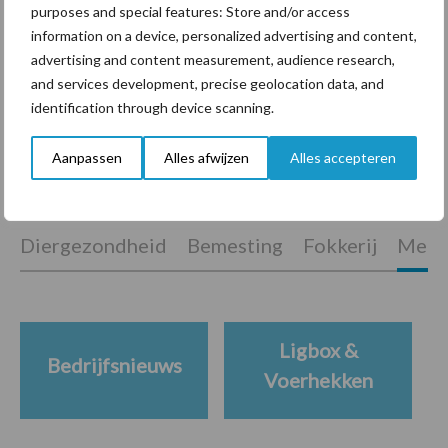
purposes and special features: Store and/or access
ForFarmers ziet volume en
information on a device, personalized advertising and content,
marktaandeel groeien in
advertising and content measurement, audience research,
krimpende Nederlandse
and services development, precise geolocation data, and
markt
identification through device scanning.
Aanpassen
Alles afwijzen
Alles accepteren
Themapagina's
Diergezondheid
Bemesting
Fokkerij
Melkv
Ligbox &
Bedrijfsnieuws
Voerhekken