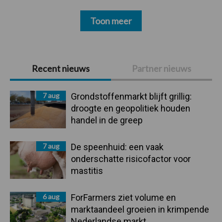
Toon meer
Primaire
Recent nieuws
Partner nieuws
Sidebar
7 aug
Grondstoffenmarkt blijft grillig:
droogte en geopolitiek houden
handel in de greep
7 aug
De speenhuid: een vaak
onderschatte risicofactor voor
mastitis
6 aug
ForFarmers ziet volume en
marktaandeel groeien in krimpende
Nederlandse markt