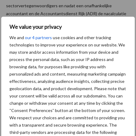
sectorvertegenwoordigers en nadat een onafhankelijke
accountant en de Accountantsdienst Rijk (ADR) de nacalculatie
van Rendac hebben gecontroleerd.
We value your privacy
Bron:
Rendac
We and
our 4 partners
use cookies and other tracking
technologies to improve your experience on our website. We
Aanbevolen voor jou!
may store and/or access information from your device and
process the personal data, such as your IP address and
Grondstoffenmarkt blijft
browsing data, for purposes like providing you with
grillig: droogte en
personalized ads and content, measuring marketing campaign
geopolitiek houden handel
effectiveness, analyzing audience insights, collecting precise
in de greep
geolocation data, and product development. Please note that
your consent will be valid across all our subdomains. You can
change or withdraw your consent at any time by clicking the
De speenhuid: een vaak
“Consent Preferences” button at the bottom of your screen.
onderschatte risicofactor
We respect your choices and are committed to providing you
voor mastitis
with a transparent and secure browsing experience. The
third-party vendors are processing data for the following