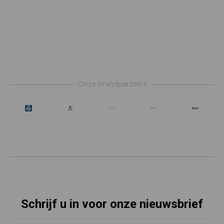
Footer
Onze brandpartners
Schrijf u in voor onze nieuwsbrief