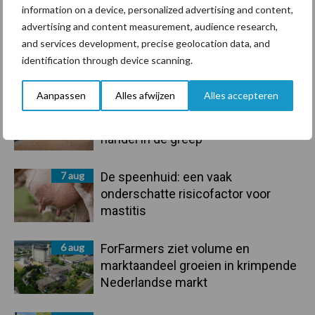
information on a device, personalized advertising and content,
advertising and content measurement, audience research,
and services development, precise geolocation data, and
Primaire
identification through device scanning.
Recent nieuws
Partner nieuws
Sidebar
Aanpassen
Alles afwijzen
Alles accepteren
7 aug
Grondstoffenmarkt blijft grillig:
droogte en geopolitiek houden
handel in de greep
7 aug
De speenhuid: een vaak
onderschatte risicofactor voor
mastitis
6 aug
ForFarmers ziet volume en
marktaandeel groeien in krimpende
Nederlandse markt