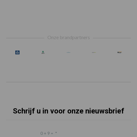
Footer
Onze brandpartners
Schrijf u in voor onze nieuwsbrief
0 + 9 =
*