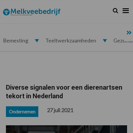
Spring
Door
Spring
Spring
naar
naar
naar
naar
Zoeken...
Zoek
Melkveebedrijf.nl
de
de
de
de
hoofdnavigatie
hoofd
eerste
voettekst
inhoud
sidebar
Bemesting
Teeltwerkzaamheden
Gezond
Diverse signalen voor een dierenartsen
tekort in Nederland
27 juli 2021
Ondernemen