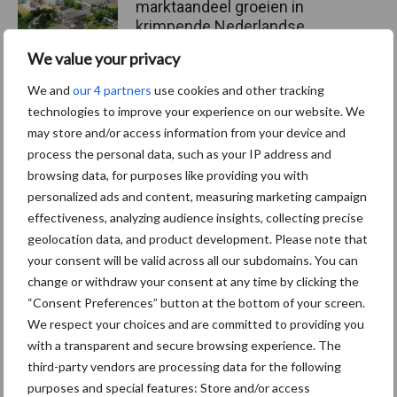
marktaandeel groeien in
krimpende Nederlandse
markt
We value your privacy
We and
our 4 partners
use cookies and other tracking
technologies to improve your experience on our website. We
Themapagina's
may store and/or access information from your device and
process the personal data, such as your IP address and
Diergezondheid
Bemesting
Fokkerij
Melkv
browsing data, for purposes like providing you with
personalized ads and content, measuring marketing campaign
effectiveness, analyzing audience insights, collecting precise
geolocation data, and product development. Please note that
your consent will be valid across all our subdomains. You can
Ligbox &
Bedrijfsnieuws
change or withdraw your consent at any time by clicking the
Voerhekken
“Consent Preferences” button at the bottom of your screen.
We respect your choices and are committed to providing you
with a transparent and secure browsing experience. The
third-party vendors are processing data for the following
purposes and special features: Store and/or access
Toon meer