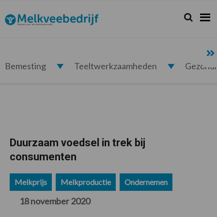
Spring
Door
Spring
Spring
naar
naar
naar
naar
Zoeken...
Zoek
Melkveebedrijf.nl
de
de
de
de
hoofdnavigatie
hoofd
eerste
voettekst
inhoud
sidebar
Bemesting
Teeltwerkzaamheden
Gezond
Duurzaam voedsel in trek bij
consumenten
Melkprijs
Melkproductie
Ondernemen
18 november 2020