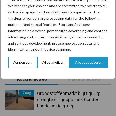
We respect your choices and are committed to providing you
with a transparent and secure browsing experience. The
Ligbox &
third-party vendors are processing data for the following
Bedrijfsnieuws
purposes and special features: Store and/or access
Voerhekken
information on a device, personalized advertising and content,
advertising and content measurement, audience research,
and services development, precise geolocation data, and
identification through device scanning.
Toon meer
Aanpassen
Alles afwijzen
Alles accepteren
Primaire
Recent nieuws
Partner nieuws
Sidebar
7 aug
Grondstoffenmarkt blijft grillig:
droogte en geopolitiek houden
handel in de greep