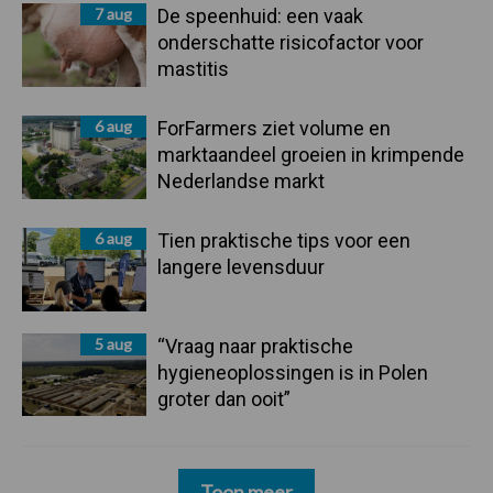
7 aug
De speenhuid: een vaak
onderschatte risicofactor voor
mastitis
6 aug
ForFarmers ziet volume en
marktaandeel groeien in krimpende
Nederlandse markt
6 aug
Tien praktische tips voor een
langere levensduur
5 aug
“Vraag naar praktische
hygieneoplossingen is in Polen
groter dan ooit”
Toon meer