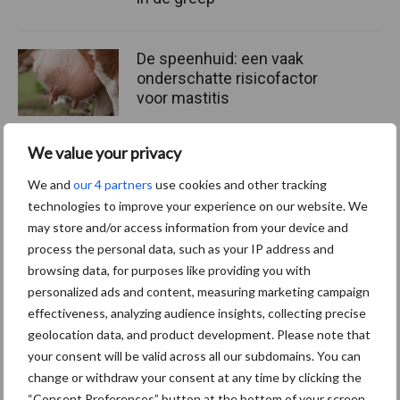
De speenhuid: een vaak
onderschatte risicofactor
voor mastitis
We value your privacy
ForFarmers ziet volume en
We and
our 4 partners
use cookies and other tracking
marktaandeel groeien in
technologies to improve your experience on our website. We
krimpende Nederlandse
may store and/or access information from your device and
markt
process the personal data, such as your IP address and
browsing data, for purposes like providing you with
personalized ads and content, measuring marketing campaign
effectiveness, analyzing audience insights, collecting precise
Themapagina's
geolocation data, and product development. Please note that
your consent will be valid across all our subdomains. You can
Diergezondheid
Bemesting
Fokkerij
Melkv
change or withdraw your consent at any time by clicking the
“Consent Preferences” button at the bottom of your screen.