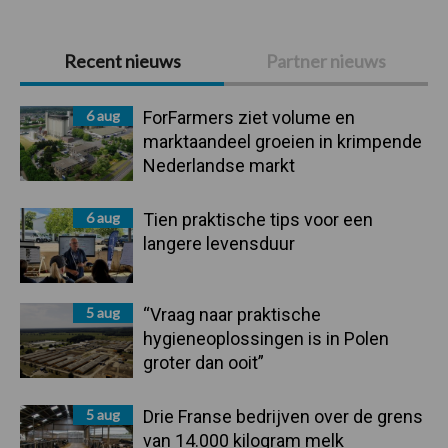
Primaire
Recent nieuws
Partner nieuws
Sidebar
6 aug
ForFarmers ziet volume en
marktaandeel groeien in krimpende
Nederlandse markt
6 aug
Tien praktische tips voor een
langere levensduur
5 aug
“Vraag naar praktische
hygieneoplossingen is in Polen
groter dan ooit”
5 aug
Drie Franse bedrijven over de grens
van 14.000 kilogram melk