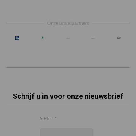
Footer
Onze brandpartners
Schrijf u in voor onze nieuwsbrief
9 + 8 =
*