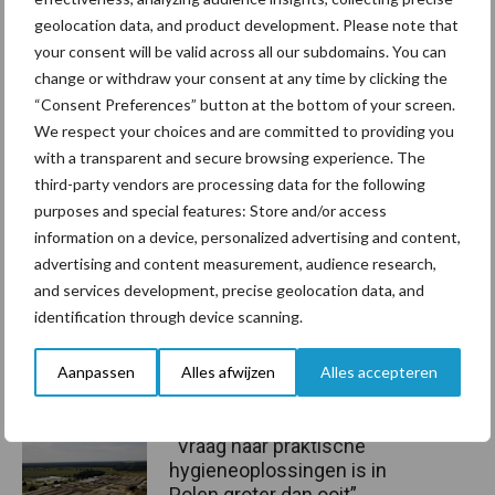
geolocation data, and product development. Please note that
Bron:
ABAB
your consent will be valid across all our subdomains. You can
change or withdraw your consent at any time by clicking the
Aanbevolen voor jou!
“Consent Preferences” button at the bottom of your screen.
We respect your choices and are committed to providing you
ForFarmers ziet volume en
with a transparent and secure browsing experience. The
marktaandeel groeien in
third-party vendors are processing data for the following
krimpende Nederlandse
purposes and special features: Store and/or access
markt
information on a device, personalized advertising and content,
advertising and content measurement, audience research,
and services development, precise geolocation data, and
Tien praktische tips voor
identification through device scanning.
een langere levensduur
Aanpassen
Alles afwijzen
Alles accepteren
“Vraag naar praktische
hygieneoplossingen is in
Polen groter dan ooit”