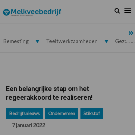
Spring
Door
Spring
Spring
naar
naar
naar
naar
Zoeken...
Zoek
Melkveebedrijf.nl
de
de
de
de
hoofdnavigatie
hoofd
eerste
voettekst
inhoud
sidebar
Bemesting
Teeltwerkzaamheden
Gezond
Een belangrijke stap om het
regeerakkoord te realiseren!
Bedrijfsnieuws
Ondernemen
Stikstof
7 januari 2022