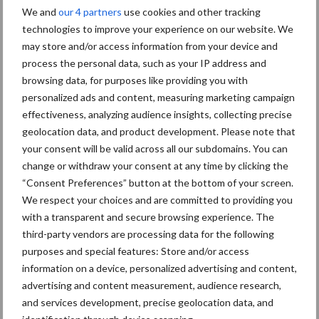
We and
our 4 partners
use cookies and other tracking
grillig: droogte en
technologies to improve your experience on our website. We
geopolitiek houden handel
in de greep
may store and/or access information from your device and
process the personal data, such as your IP address and
browsing data, for purposes like providing you with
De speenhuid: een vaak
personalized ads and content, measuring marketing campaign
onderschatte risicofactor
effectiveness, analyzing audience insights, collecting precise
voor mastitis
geolocation data, and product development. Please note that
your consent will be valid across all our subdomains. You can
change or withdraw your consent at any time by clicking the
“Consent Preferences” button at the bottom of your screen.
ForFarmers ziet volume en
We respect your choices and are committed to providing you
marktaandeel groeien in
with a transparent and secure browsing experience. The
krimpende Nederlandse
third-party vendors are processing data for the following
markt
purposes and special features: Store and/or access
information on a device, personalized advertising and content,
advertising and content measurement, audience research,
Themapagina's
and services development, precise geolocation data, and