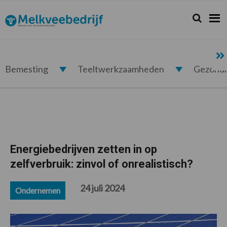
Spring
Door
Spring
Spring
naar
naar
naar
naar
Zoeken...
Zoek
Melkveebedrijf.nl
de
de
de
de
hoofdnavigatie
hoofd
eerste
voettekst
inhoud
sidebar
Bemesting
Teeltwerkzaamheden
Gezond
Energiebedrijven zetten in op
zelfverbruik: zinvol of onrealistisch?
24 juli 2024
Ondernemen