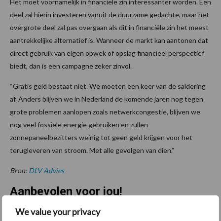
Het moet voornamelijk in financiële zin interessanter worden. Een
deel zal hierin investeren vanuit de duurzame gedachte, maar het
overgrote deel zal pas overgaan als dit in financiële zin het meest
aantrekkelijke alternatief is. Wanneer de markt kan aantonen dat
direct gebruik van eigen opwek of opslag financieel perspectief
biedt, dan is een campagne zeker zinvol.
“Gratis geld bestaat niet. We moeten een keer van de saldering
af. Anders blijven we in Nederland de komende jaren nog tegen
grote problemen aanlopen zoals netwerkcongestie, blijven we
nog veel fossiele energie gebruiken en zullen
zonnepaneelbezitters weinig tot geen geld krijgen voor het
terugleveren van stroom. Met alle gevolgen van dien.”
Bron:
DLV Advies
Aanbevolen voor jou!
We value your privacy
Grondstoffenmarkt blijft