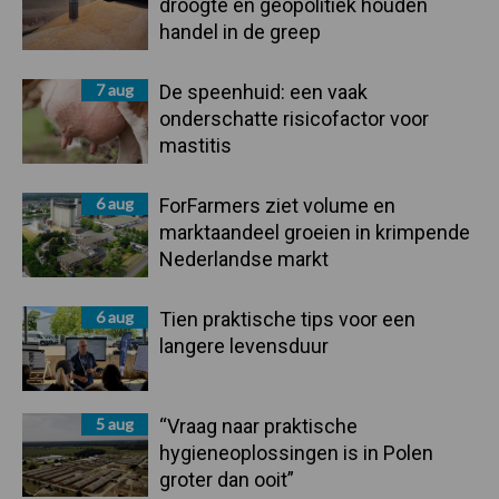
droogte en geopolitiek houden
handel in de greep
7 aug
De speenhuid: een vaak
onderschatte risicofactor voor
mastitis
6 aug
ForFarmers ziet volume en
marktaandeel groeien in krimpende
Nederlandse markt
6 aug
Tien praktische tips voor een
langere levensduur
5 aug
“Vraag naar praktische
hygieneoplossingen is in Polen
groter dan ooit”