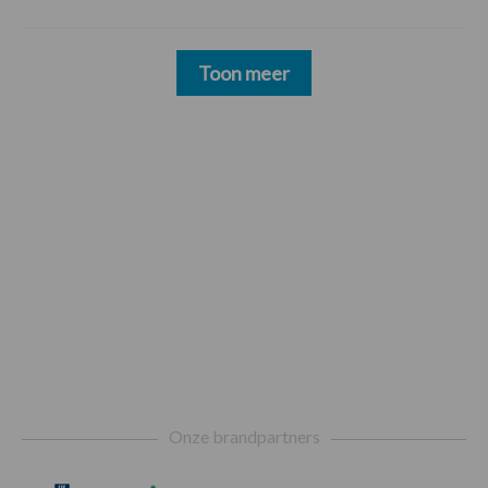
Toon meer
Footer
Onze brandpartners