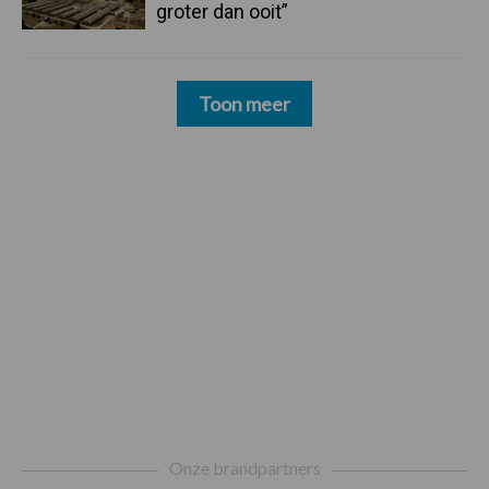
groter dan ooit”
Toon meer
Footer
Onze brandpartners