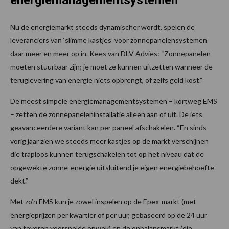
Nu de energiemarkt steeds dynamischer wordt, spelen de
leveranciers van ‘slimme kastjes’ voor zonnepanelensystemen
daar meer en meer op in. Kees van DLV Advies: “Zonnepanelen
moeten stuurbaar zijn; je moet ze kunnen uitzetten wanneer de
teruglevering van energie niets opbrengt, of zelfs geld kost.”
De meest simpele energiemanagementsystemen – kortweg EMS
– zetten de zonnepaneleninstallatie alleen aan of uit. De iets
geavanceerdere variant kan per paneel afschakelen. “En sinds
vorig jaar zien we steeds meer kastjes op de markt verschijnen
die traploos kunnen terugschakelen tot op het niveau dat de
opgewekte zonne-energie uitsluitend je eigen energiebehoefte
dekt.”
Met zo’n EMS kun je zowel inspelen op de Epex-markt (met
energieprijzen per kwartier of per uur, gebaseerd op de 24 uur
van tevoren voorspelde opwek) en de onbalansmarkt (die