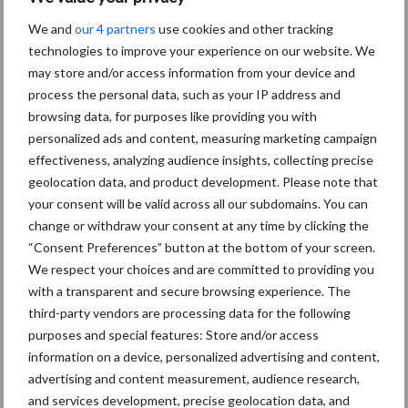
goed te laten voorlichten door een onafhankelijk adviseur.
We and
our 4 partners
use cookies and other tracking
“Bovendien scheelt het je heel veel tijd als je het niet allemaal zelf
technologies to improve your experience on our website. We
hoeft uit te zoeken”, zegt Kees. “Ook wat betreft het vergelijken
may store and/or access information from your device and
van energiecontracten. Steeds meer ondernemers kiezen ervoor
process the personal data, such as your IP address and
om zich op dat gebied volledig te laten ontzorgen.”
browsing data, for purposes like providing you with
personalized ads and content, measuring marketing campaign
En de DLV Advies adviseurs komen gewoon ouderwets aan tafel
effectiveness, analyzing audience insights, collecting precise
zitten, benadrukt hij. Ondernemers hoeven niet online in
geolocation data, and product development. Please note that
discussie met de chatbot van de energieleverancier om
your consent will be valid across all our subdomains. You can
problemen op te lossen. Kees: “Mocht er iets onduidelijk zijn op
change or withdraw your consent at any time by clicking the
een afrekening van het energiebedrijf, dan hebben wij bovendien
“Consent Preferences” button at the bottom of your screen.
bij alle grote aanbieders rechtstreekse contactpersonen,
We respect your choices and are committed to providing you
waardoor we makkelijker en sneller zaken geregeld kunnen
with a transparent and secure browsing experience. The
krijgen.”
third-party vendors are processing data for the following
purposes and special features: Store and/or access
Bron:
DLV advies
information on a device, personalized advertising and content,
Aanbevolen voor jou!
advertising and content measurement, audience research,
and services development, precise geolocation data, and