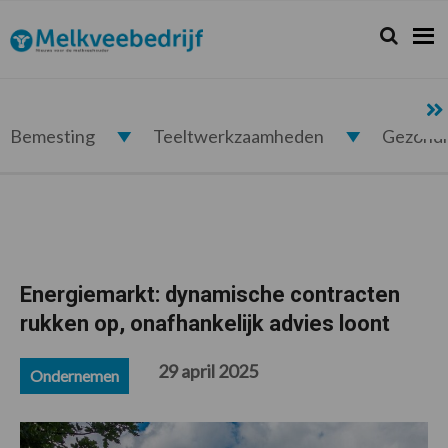
Spring
Door
Spring
Spring
naar
naar
naar
naar
Zoeken...
Zoek
Melkveebedrijf.nl
de
de
de
de
hoofdnavigatie
hoofd
eerste
voettekst
inhoud
sidebar
Bemesting
Teeltwerkzaamheden
Gezond
Energiemarkt: dynamische contracten
rukken op, onafhankelijk advies loont
29 april 2025
Ondernemen