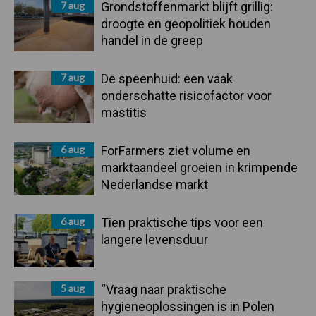
7 aug
Grondstoffenmarkt blijft grillig:
droogte en geopolitiek houden
handel in de greep
7 aug
De speenhuid: een vaak
onderschatte risicofactor voor
mastitis
6 aug
ForFarmers ziet volume en
marktaandeel groeien in krimpende
Nederlandse markt
6 aug
Tien praktische tips voor een
langere levensduur
5 aug
“Vraag naar praktische
hygieneoplossingen is in Polen