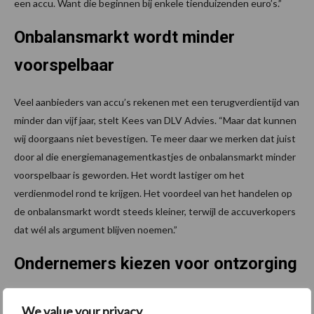
een accu. Want die beginnen bij enkele tienduizenden euro’s.”
Onbalansmarkt wordt minder
voorspelbaar
Veel aanbieders van accu’s rekenen met een terugverdientijd van
minder dan vijf jaar, stelt Kees van DLV Advies. “Maar dat kunnen
wij doorgaans niet bevestigen. Te meer daar we merken dat juist
door al die energiemanagementkastjes de onbalansmarkt minder
voorspelbaar is geworden. Het wordt lastiger om het
verdienmodel rond te krijgen. Het voordeel van het handelen op
de onbalansmarkt wordt steeds kleiner, terwijl de accuverkopers
dat wél als argument blijven noemen.”
Ondernemers kiezen voor ontzorging
Kortom: het kan volgens Kees zeker geen kwaad om je hierover
We value your privacy