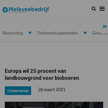
Spring
Door
Spring
Spring
naar
naar
naar
naar
Zoeken...
Zoek
Melkveebedrijf.nl
de
de
de
de
hoofdnavigatie
hoofd
eerste
voettekst
inhoud
sidebar
Bemesting
Teeltwerkzaamheden
Gezond
Europa wil 25 procent van
landbouwgrond voor bioboeren
26 maart 2021
Ondernemen