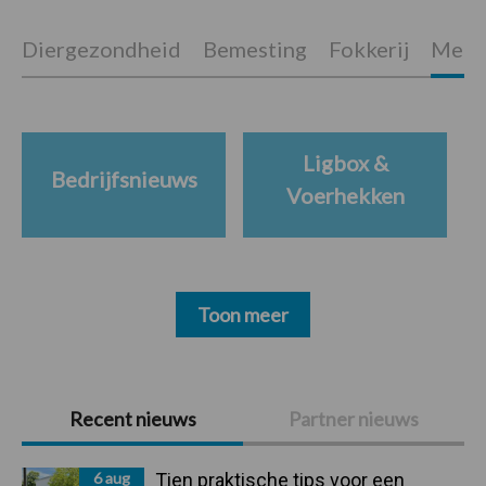
Diergezondheid
Bemesting
Fokkerij
Melkv
Ligbox &
Bedrijfsnieuws
Voerhekken
Toon meer
Primaire
Recent nieuws
Partner nieuws
Sidebar
6 aug
Tien praktische tips voor een