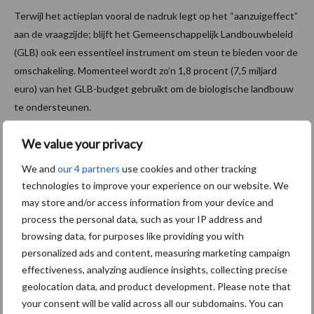
Terwijl het actieplan vooral de nadruk legt op het “aanzuigeffect”
aan de vraagzijde; blijft het Gemeenschappelijk Landbouwbeleid
(GLB) ook een essentieel instrument om steun te bieden voor de
omschakeling. Momenteel wordt zo’n 1,8 procent (7,5 miljard
euro) van het GLB-budget gebruikt om de biologische landbouw
te ondersteunen.
“Het toekomstige GLB zal ecoregelingen omvatten die,
We value your privacy
afhankelijk van het resultaat van de onderhandelingen over het
We and
our 4 partners
use cookies and other tracking
GLB, gedekt zullen worden door een begroting van 38 à 58 miljard
technologies to improve your experience on our website. We
euro voor de periode 2023-2027”, klinkt het bij de Europese
may store and/or access information from your device and
Commissie. “Die ecoregelingen kunnen worden ingezet om
process the personal data, such as your IP address and
biologische landbouw te bevorderen.”
browsing data, for purposes like providing you with
personalized ads and content, measuring marketing campaign
Bron:
VILT
effectiveness, analyzing audience insights, collecting precise
Aanbevolen voor jou!
geolocation data, and product development. Please note that
your consent will be valid across all our subdomains. You can