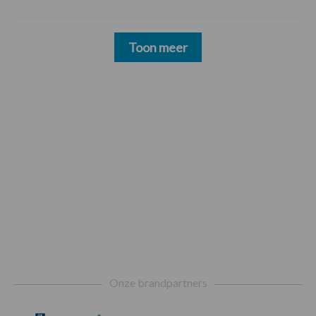
Toon meer
Footer
Onze brandpartners