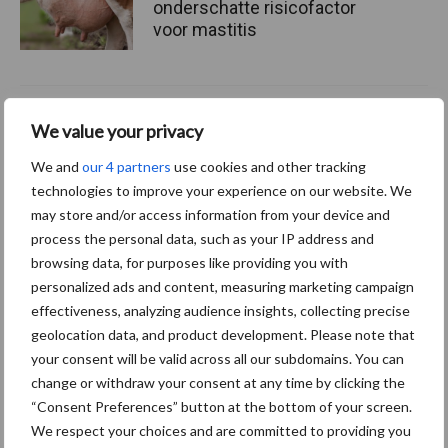
onderschatte risicofactor
voor mastitis
ForFarmers ziet volume en
We value your privacy
marktaandeel groeien in
krimpende Nederlandse
We and
our 4 partners
use cookies and other tracking
markt
technologies to improve your experience on our website. We
may store and/or access information from your device and
process the personal data, such as your IP address and
browsing data, for purposes like providing you with
Themapagina's
personalized ads and content, measuring marketing campaign
effectiveness, analyzing audience insights, collecting precise
Diergezondheid
Bemesting
Fokkerij
Melkv
geolocation data, and product development. Please note that
your consent will be valid across all our subdomains. You can
change or withdraw your consent at any time by clicking the
“Consent Preferences” button at the bottom of your screen.
We respect your choices and are committed to providing you
Ligbox &