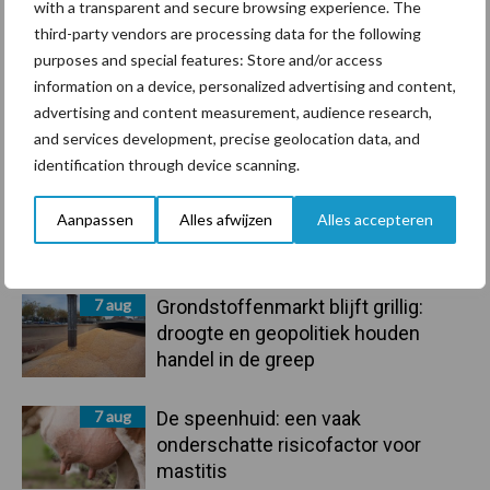
Bedrijfsnieuws
with a transparent and secure browsing experience. The
Voerhekken
third-party vendors are processing data for the following
purposes and special features: Store and/or access
information on a device, personalized advertising and content,
advertising and content measurement, audience research,
Toon meer
and services development, precise geolocation data, and
identification through device scanning.
Aanpassen
Alles afwijzen
Alles accepteren
Primaire
Recent nieuws
Partner nieuws
Sidebar
7 aug
Grondstoffenmarkt blijft grillig:
droogte en geopolitiek houden
handel in de greep
7 aug
De speenhuid: een vaak
onderschatte risicofactor voor
mastitis