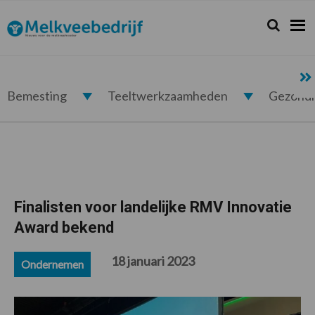
Spring
Door
Spring
Spring
naar
naar
naar
naar
Zoeken...
Zoek
Melkveebedrijf.nl
de
de
de
de
hoofdnavigatie
hoofd
eerste
voettekst
inhoud
sidebar
Bemesting
Teeltwerkzaamheden
Gezond
Finalisten voor landelijke RMV Innovatie
Award bekend
18 januari 2023
Ondernemen