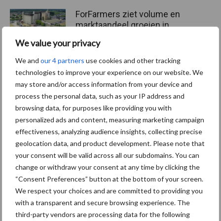
ForFarmers ziet volume en
marktaandeel groeien in
krimpende Nederlandse
We value your privacy
markt
We and
our 4 partners
use cookies and other tracking
technologies to improve your experience on our website. We
may store and/or access information from your device and
Themapagina's
process the personal data, such as your IP address and
browsing data, for purposes like providing you with
Diergezondheid
Bemesting
Fokkerij
Melkv
personalized ads and content, measuring marketing campaign
effectiveness, analyzing audience insights, collecting precise
geolocation data, and product development. Please note that
your consent will be valid across all our subdomains. You can
change or withdraw your consent at any time by clicking the
Ligbox &
Bedrijfsnieuws
“Consent Preferences” button at the bottom of your screen.
Voerhekken
We respect your choices and are committed to providing you
with a transparent and secure browsing experience. The
third-party vendors are processing data for the following