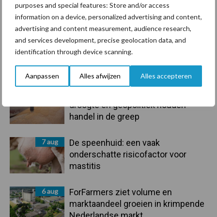
purposes and special features: Store and/or access
information on a device, personalized advertising and content,
Toon meer
advertising and content measurement, audience research,
and services development, precise geolocation data, and
identification through device scanning.
Primaire
Recent nieuws
Partner nieuws
Aanpassen
Alles afwijzen
Alles accepteren
Sidebar
7 aug
Grondstoffenmarkt blijft grillig:
droogte en geopolitiek houden
handel in de greep
7 aug
De speenhuid: een vaak
onderschatte risicofactor voor
mastitis
6 aug
ForFarmers ziet volume en
marktaandeel groeien in krimpende
Nederlandse markt