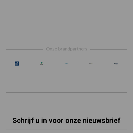
Footer
Onze brandpartners
Schrijf u in voor onze nieuwsbrief