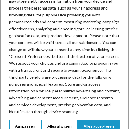
may store and/or access information from your device and
Ligbox &
process the personal data, such as your IP address and
Bedrijfsnieuws
browsing data, for purposes like providing you with
Voerhekken
personalized ads and content, measuring marketing campaign
effectiveness, analyzing audience insights, collecting precise
geolocation data, and product development. Please note that
your consent will be valid across all our subdomains. You can
Toon meer
change or withdraw your consent at any time by clicking the
“Consent Preferences” button at the bottom of your screen.
We respect your choices and are committed to providing you
with a transparent and secure browsing experience. The
Primaire
Recent nieuws
Partner nieuws
third-party vendors are processing data for the following
Sidebar
purposes and special features: Store and/or access
information on a device, personalized advertising and content,
6 aug
ForFarmers ziet volume en
advertising and content measurement, audience research,
marktaandeel groeien in krimpende
and services development, precise geolocation data, and
Nederlandse markt
identification through device scanning.
6 aug
Tien praktische tips voor een
Aanpassen
Alles afwijzen
Alles accepteren
langere levensduur