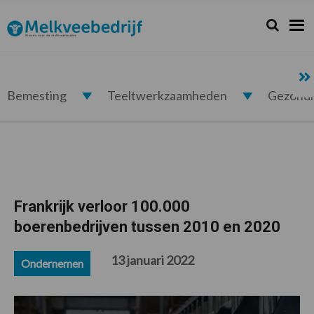
Spring
Door
Spring
Spring
naar
naar
naar
naar
Zoeken...
Zoek
Melkveebedrijf.nl
de
de
de
de
hoofdnavigatie
hoofd
eerste
voettekst
inhoud
sidebar
Bemesting
Teeltwerkzaamheden
Gezond
Frankrijk verloor 100.000
boerenbedrijven tussen 2010 en 2020
13 januari 2022
Ondernemen