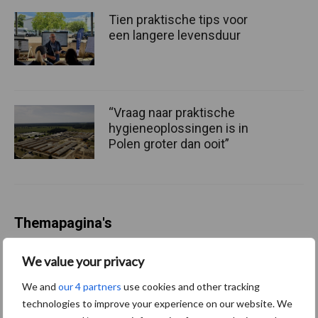
Tien praktische tips voor
een langere levensduur
“Vraag naar praktische
hygieneoplossingen is in
Polen groter dan ooit”
Themapagina's
We value your privacy
Diergezondheid
Bemesting
Fokkerij
Melkv
We and
our 4 partners
use cookies and other tracking
technologies to improve your experience on our website. We