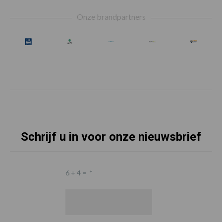
Footer
Onze brandpartners
Schrijf u in voor onze nieuwsbrief
6 + 4 =
*