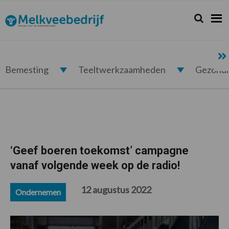
Spring
Door
Spring
Spring
naar
naar
naar
naar
Zoeken...
Zoek
Melkveebedrijf.nl
de
de
de
de
hoofdnavigatie
hoofd
eerste
voettekst
inhoud
sidebar
Bemesting
Teeltwerkzaamheden
Gezond
‘Geef boeren toekomst’ campagne
vanaf volgende week op de radio!
12 augustus 2022
Ondernemen