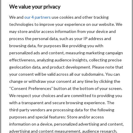
We value your privacy
We and
our 4 partners
use cookies and other tracking
Themapagina's
technologies to improve your experience on our website. We
may store and/or access information from your device and
Diergezondheid
Bemesting
Fokkerij
Melkv
process the personal data, such as your IP address and
browsing data, for purposes like providing you with
personalized ads and content, measuring marketing campaign
effectiveness, analyzing audience insights, collecting precise
geolocation data, and product development. Please note that
Ligbox &
Bedrijfsnieuws
your consent will be valid across all our subdomains. You can
Voerhekken
change or withdraw your consent at any time by clicking the
“Consent Preferences” button at the bottom of your screen.
We respect your choices and are committed to providing you
with a transparent and secure browsing experience. The
Toon meer
third-party vendors are processing data for the following
purposes and special features: Store and/or access
information on a device, personalized advertising and content,
advertising and content measurement, audience research,