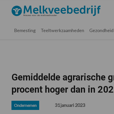
Spring
Door
Spring
Spring
naar
naar
naar
naar
Melkveebedrijf.nl
de
de
de
de
hoofdnavigatie
hoofd
eerste
voettekst
inhoud
sidebar
Bemesting
Teeltwerkzaamheden
Gezondheid
Gemiddelde agrarische gr
procent hoger dan in 20
31 januari 2023
Ondernemen