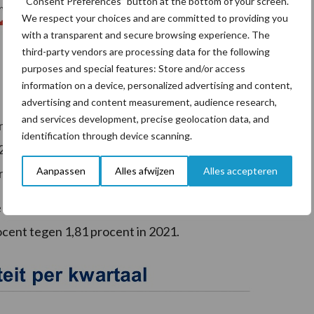
“Consent Preferences” button at the bottom of your screen.
We respect your choices and are committed to providing you
with a transparent and secure browsing experience. The
third-party vendors are processing data for the following
purposes and special features: Store and/or access
information on a device, personalized advertising and content,
advertising and content measurement, audience research,
and services development, precise geolocation data, and
 landbouwgrond verhandeld, 1.400 ha, 15 procent, meer
identification through device scanning.
22 is 30.800 ha grond verhandeld. Dat is zes procent
Aanpassen
Alles afwijzen
Alles accepteren
dragen.
 oppervlakte afgezet tegen het totaal areaal
cent tegen 1,81 procent in 2021.