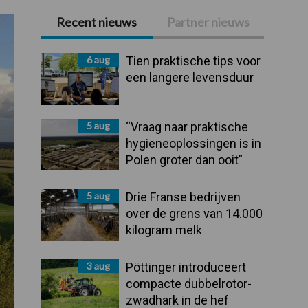
Recent nieuws
Partner nieuws
Primaire
Sidebar
6 aug
Tien praktische tips voor
een langere levensduur
5 aug
“Vraag naar praktische
hygieneoplossingen is in
Polen groter dan ooit”
5 aug
Drie Franse bedrijven
over de grens van 14.000
kilogram melk
3 aug
Pöttinger introduceert
compacte dubbelrotor-
zwadhark in de hef