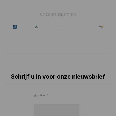
Footer
Onze brandpartners
Schrijf u in voor onze nieuwsbrief
6 + 9 =
*