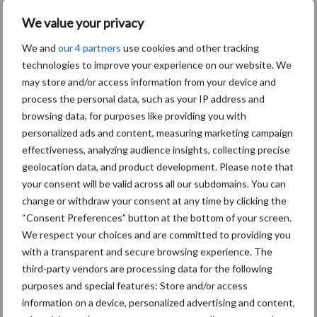
We value your privacy
We and
our 4 partners
use cookies and other tracking
Themapagina's
technologies to improve your experience on our website. We
may store and/or access information from your device and
process the personal data, such as your IP address and
Diergezondheid
Bemesting
Fokkerij
Melkv
browsing data, for purposes like providing you with
personalized ads and content, measuring marketing campaign
effectiveness, analyzing audience insights, collecting precise
geolocation data, and product development. Please note that
Ligbox &
your consent will be valid across all our subdomains. You can
Bedrijfsnieuws
Voerhekken
change or withdraw your consent at any time by clicking the
“Consent Preferences” button at the bottom of your screen.
We respect your choices and are committed to providing you
with a transparent and secure browsing experience. The
third-party vendors are processing data for the following
Toon meer
purposes and special features: Store and/or access
information on a device, personalized advertising and content,