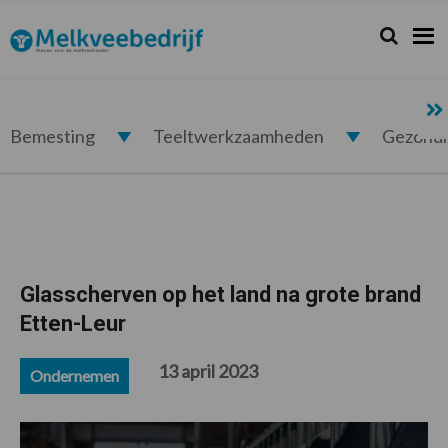
Spring
Door
Spring
Spring
naar
naar
naar
naar
Zoeken...
Zoek
Melkveebedrijf.nl
de
de
de
de
hoofdnavigatie
hoofd
eerste
voettekst
inhoud
sidebar
Bemesting
Teeltwerkzaamheden
Gezond
Glasscherven op het land na grote brand
Etten-Leur
13 april 2023
Ondernemen