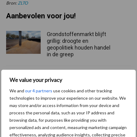
Bron:
ZLTO
Aanbevolen voor jou!
Grondstoffenmarkt blijft
grillig: droogte en
geopolitiek houden handel
in de greep
De speenhuid: een vaak
We value your privacy
onderschatte risicofactor
voor mastitis
We and
our 4 partners
use cookies and other tracking
technologies to improve your experience on our website. We
may store and/or access information from your device and
process the personal data, such as your IP address and
ForFarmers ziet volume en
browsing data, for purposes like providing you with
marktaandeel groeien in
personalized ads and content, measuring marketing campaign
krimpende Nederlandse
effectiveness, analyzing audience insights, collecting precise
markt