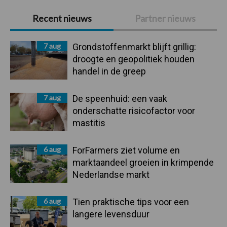
Primaire
Recent nieuws
Partner nieuws
Sidebar
7 aug
Grondstoffenmarkt blijft grillig:
droogte en geopolitiek houden
handel in de greep
7 aug
De speenhuid: een vaak
onderschatte risicofactor voor
mastitis
6 aug
ForFarmers ziet volume en
marktaandeel groeien in krimpende
Nederlandse markt
6 aug
Tien praktische tips voor een
langere levensduur