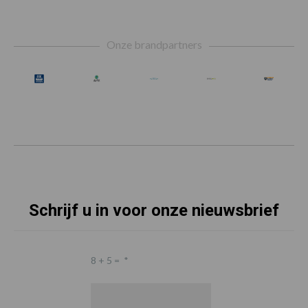
Footer
Onze brandpartners
Schrijf u in voor onze nieuwsbrief
8 + 5 =
*