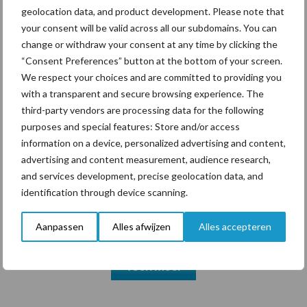
geolocation data, and product development. Please note that
your consent will be valid across all our subdomains. You can
change or withdraw your consent at any time by clicking the
Themapagina's
“Consent Preferences” button at the bottom of your screen.
We respect your choices and are committed to providing you
with a transparent and secure browsing experience. The
Diergezondheid
Bemesting
Fokkerij
Melkv
third-party vendors are processing data for the following
purposes and special features: Store and/or access
information on a device, personalized advertising and content,
advertising and content measurement, audience research,
Ligbox &
and services development, precise geolocation data, and
Bedrijfsnieuws
Voerhekken
identification through device scanning.
Aanpassen
Alles afwijzen
Alles accepteren
Toon meer