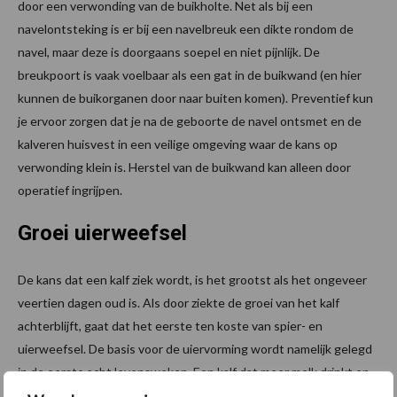
door een verwonding van de buikholte. Net als bij een
navelontsteking is er bij een navelbreuk een dikte rondom de
navel, maar deze is doorgaans soepel en niet pijnlijk. De
breukpoort is vaak voelbaar als een gat in de buikwand (en hier
kunnen de buikorganen door naar buiten komen). Preventief kun
je ervoor zorgen dat je na de geboorte de navel ontsmet en de
kalveren huisvest in een veilige omgeving waar de kans op
verwonding klein is. Herstel van de buikwand kan alleen door
operatief ingrijpen.
Groei uierweefsel
De kans dat een kalf ziek wordt, is het grootst als het ongeveer
veertien dagen oud is. Als door ziekte de groei van het kalf
achterblijft, gaat dat het eerste ten koste van spier- en
uierweefsel. De basis voor de uiervorming wordt namelijk gelegd
in de eerste acht levensweken. Een kalf dat meer melk drinkt en
daardoor sneller groeit, ontwikkelt meer uierweefsel en meer