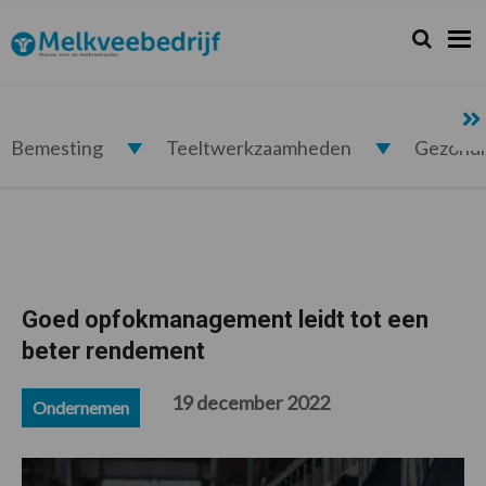
Spring
Door
Spring
Spring
naar
naar
naar
naar
Zoeken...
Zoek
Melkveebedrijf.nl
de
de
de
de
hoofdnavigatie
hoofd
eerste
voettekst
inhoud
sidebar
Bemesting
Teeltwerkzaamheden
Gezond
Goed opfokmanagement leidt tot een
beter rendement
19 december 2022
Ondernemen