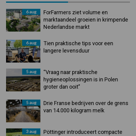
Sidebar
6 aug
ForFarmers ziet volume en
marktaandeel groeien in krimpende
Nederlandse markt
6 aug
Tien praktische tips voor een
langere levensduur
5 aug
“Vraag naar praktische
hygieneoplossingen is in Polen
groter dan ooit”
5 aug
Drie Franse bedrijven over de grens
van 14.000 kilogram melk
3 aug
Pöttinger introduceert compacte