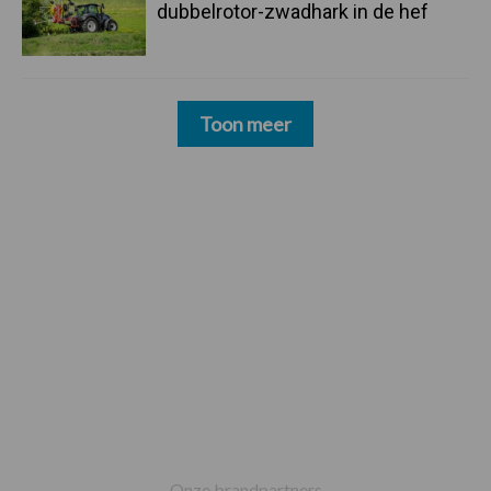
dubbelrotor-zwadhark in de hef
Toon meer
Footer
Onze brandpartners