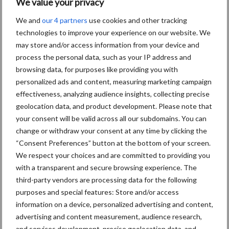
We value your privacy
actieve melkproducerende cellen. De groeisnelheid voor spenen
We and
our 4 partners
use cookies and other tracking
draagt volgens diverse studies zo’n twintig procent bij aan het
technologies to improve your experience on our website. We
succes van de eerste lactatie. Hieruit blijkt het belang van goed
may store and/or access information from your device and
jongveeopfokmanagement in de eerste veertien dagen voor de
process the personal data, such as your IP address and
totale rentabiliteit van het bedrijf. Houdt hier bij het
browsing data, for purposes like providing you with
uitselecteren van kalveren ook rekening mee.
personalized ads and content, measuring marketing campaign
effectiveness, analyzing audience insights, collecting precise
Belangrijke informatie over
geolocation data, and product development. Please note that
your consent will be valid across all our subdomains. You can
kunstmelk leesbaar op de etiketten
change or withdraw your consent at any time by clicking the
“Consent Preferences” button at the bottom of your screen.
Daarnaast is er door Laura ook toelichting gegeven op de
We respect your choices and are committed to providing you
samenstelling van kunstmelk. Vet en eiwit zijn belangrijke
with a transparent and secure browsing experience. The
ingrediënten die zorgen voor energie en groei van het dier. Hoe
third-party vendors are processing data for the following
hoger deze samenstelling (tot een bepaald maximum), hoe
purposes and special features: Store and/or access
duurder de melkpoeders. Kunstmelk kan opgebouwd zijn uit
information on a device, personalized advertising and content,
advertising and content measurement, audience research,
eiwitbronnen afkomstig uit zuivel zoals wei of mager melkpoeder.
and services development, precise geolocation data, and