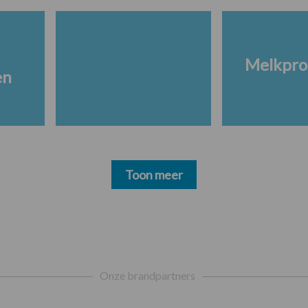
Melkpro
en
Toon meer
Onze brandpartners