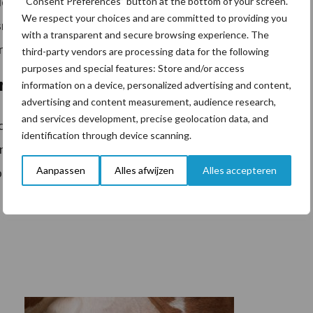
30 bedrijven in de afgelopen tien jaar. Bedrijven die
“Consent Preferences” button at the bottom of your screen.
We respect your choices and are committed to providing you
geling van de overheid zijn niet op de vrije markt
with a transparent and secure browsing experience. The
n bodem in de markt.
third-party vendors are processing data for the following
purposes and special features: Store and/or access
erhouderijen missen armslag
information on a device, personalized advertising and content,
advertising and content measurement, audience research,
and services development, precise geolocation data, and
eite voldoen aan de overheidsmaatregelen als gevolg
identification through device scanning.
jn noodzakelijk maar de armslag of het perspectief
Aanpassen
Alles afwijzen
Alles accepteren
regelingen van de overheid een mogelijke oplossing