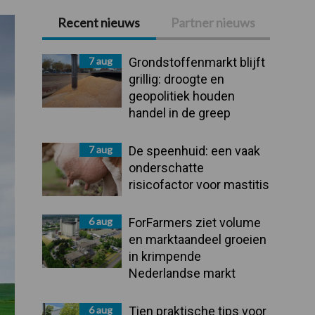
Recent nieuws
Partner nieuws
Primaire
Sidebar
7 aug
Grondstoffenmarkt blijft
grillig: droogte en
geopolitiek houden
handel in de greep
7 aug
De speenhuid: een vaak
onderschatte
risicofactor voor mastitis
6 aug
ForFarmers ziet volume
en marktaandeel groeien
in krimpende
Nederlandse markt
6 aug
Tien praktische tips voor