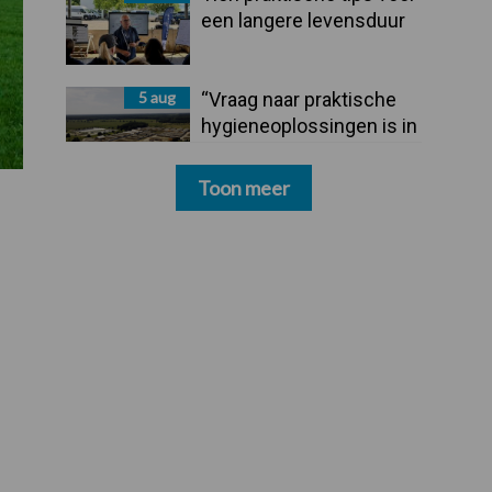
een langere levensduur
5 aug
“Vraag naar praktische
hygieneoplossingen is in
Polen groter dan ooit”
Toon meer