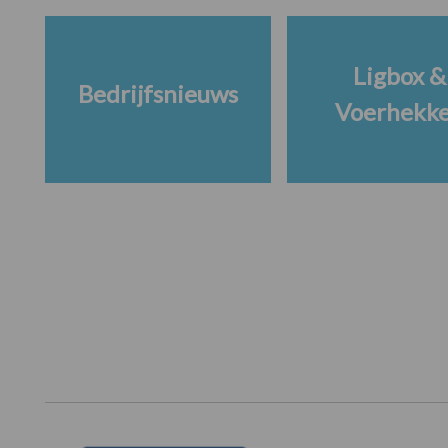
Ligbox &
Bedrijfsnieuws
Voerhekk
Footer