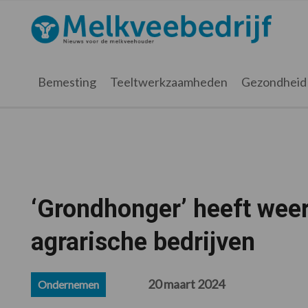
Spring
Door
Spring
Spring
naar
naar
naar
naar
Melkveebedrijf.nl
de
de
de
de
hoofdnavigatie
hoofd
eerste
voettekst
inhoud
sidebar
Bemesting
Teeltwerkzaamheden
Gezondheid
‘Grondhonger’ heeft weer
agrarische bedrijven
20 maart 2024
Ondernemen