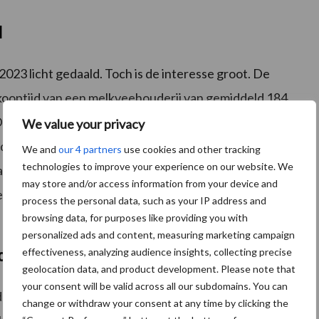
d
023 licht gedaald. Toch is de interesse groot. De
rkooptijd van een melkveehouderij van gemiddeld 184
 De gemiddelde bedrijfsgrootte van een verkochte
We value your privacy
rdhoogte van 38,3 hectare, constateert de NVM.
We and
our 4 partners
use cookies and other tracking
technologies to improve your experience on our website. We
ies staan echter langer te koop. Extra regelgeving,
may store and/or access information from your device and
n tot hogere kosten en druk op het rendement. Dit
process the personal data, such as your IP address and
browsing data, for purposes like providing you with
personalized ads and content, measuring marketing campaign
effectiveness, analyzing audience insights, collecting precise
cht
geolocation data, and product development. Please note that
your consent will be valid across all our subdomains. You can
ij is het aantal te koop gezette bedrijven beperkt. In
change or withdraw your consent at any time by clicking the