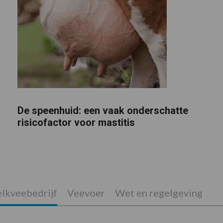
De speenhuid: een vaak onderschatte
risicofactor voor mastitis
lkveebedrijf
Veevoer
Wet en regelgeving