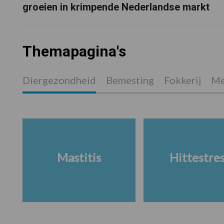
groeien in krimpende Nederlandse markt
Themapagina's
Diergezondheid
Bemesting
Fokkerij
Me
Mastitis
Hittestre