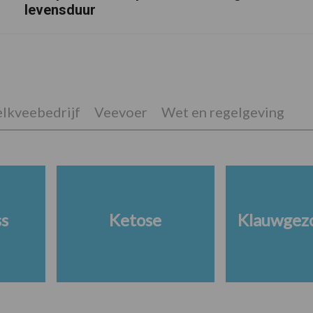
levensduur
lkveebedrijf
Veevoer
Wet en regelgeving
ss
Ketose
Klauwgez