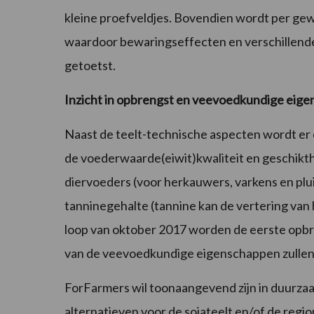
kleine proefveldjes. Bovendien wordt per ge
waardoor bewaringseffecten en verschillende
getoetst.
Inzicht in opbrengst en veevoedkundige eig
Naast de teelt-technische aspecten wordt er 
de voederwaarde(eiwit)kwaliteit en geschikt
diervoeders (voor herkauwers, varkens en plu
tanninegehalte (tannine kan de vertering van
loop van oktober 2017 worden de eerste opbre
van de veevoedkundige eigenschappen zullen 
ForFarmers wil toonaangevend zijn in duurza
alternatieven voor de sojateelt en/of de regio