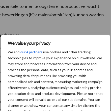
was enkele tonnen te oogsten eindproduct verwacht
 bewerkingen (bijv. malen/ontsluiten) kunnen worden
enschappen
We value your privacy
ook belangrijke informatie verzameld over
We and
our 4 partners
use cookies and other tracking
heid van de gewassen voor de verschillende
technologies to improve your experience on our website. We
imvee). Hierbij wordt onder andere het
may store and/or access information from your device and
process the personal data, such as your IP address and
 het voer beïnvloeden) onder de loep genomen. In de
browsing data, for purposes like providing you with
ngstcijfers verwacht. De resultaten van de analyse
personalized ads and content, measuring marketing campaign
effectiveness, analyzing audience insights, collecting precise
in het voorjaar van 2018 beschikbaar komen.
geolocation data, and product development. Please note that
your consent will be valid across all our subdomains. You can
am ondernemen. Door op zoek te gaan naar
change or withdraw your consent at any time by clicking the
nale teelt van soja levert ForFarmers een bijdrage aan