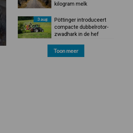
kilogram melk
3 aug
Pöttinger introduceert
compacte dubbelrotor-
zwadhark in de hef
Toon meer