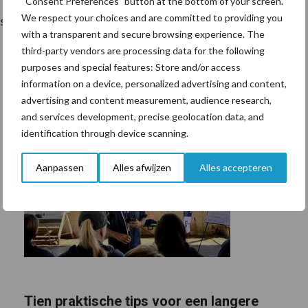
“Consent Preferences” button at the bottom of your screen.
We respect your choices and are committed to providing you
selproductie.
with a transparent and secure browsing experience. The
third-party vendors are processing data for the following
purposes and special features: Store and/or access
information on a device, personalized advertising and content,
advertising and content measurement, audience research,
and services development, precise geolocation data, and
identification through device scanning.
Aanpassen
Alles afwijzen
Alles accepteren
Tien praktische tips voor een langere