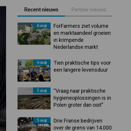
Recent nieuws
Partner nieuws
Primaire
Sidebar
6 aug
ForFarmers ziet volume
en marktaandeel groeien
in krimpende
Nederlandse markt
6 aug
Tien praktische tips voor
een langere levensduur
5 aug
“Vraag naar praktische
hygieneoplossingen is in
Polen groter dan ooit”
5 aug
Drie Franse bedrijven
over de grens van 14.000