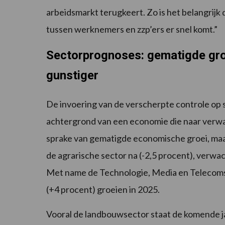
arbeidsmarkt terugkeert. Zo is het belangrijk
tussen werknemers en zzp’ers er snel komt.”
Sectorprognoses: gematigde groei
gunstiger
De invoering van de verscherpte controle op s
achtergrond van een economie die naar verwach
sprake van gematigde economische groei, maar
de agrarische sector na (-2,5 procent), verw
Met name de Technologie, Media en Telecomse
(+4 procent) groeien in 2025.
Vooral de landbouwsector staat de komende ja