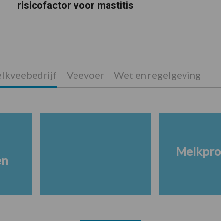
risicofactor voor mastitis
lkveebedrijf
Veevoer
Wet en regelgeving
Melkpro
en