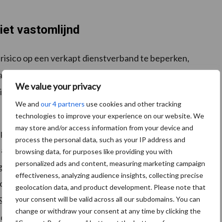
et vastomlijnd
risico op een verkapt dienstverband te beperken,
and aan te bieden. Bedrijven kunnen er ook voor
We value your privacy
ringsbureau in te huren of de samenwerking zelfs
We and
our 4 partners
use cookies and other tracking
technologies to improve your experience on our website. We
may store and/or access information from your device and
zijn niet vastomlijnd. Zo dragen opdrachten aan
process the personal data, such as your IP address and
t arbeidscontract als een opdrachtovereenkomst.
browsing data, for purposes like providing you with
personalized ads and content, measuring marketing campaign
gd terughoudend te zijn met boetes, moeten
effectiveness, analyzing audience insights, collecting precise
hijnzelfstandigheid te vermijden”, zegt Mario
geolocation data, and product development. Please note that
your consent will be valid across all our subdomains. You can
 Telecom en Zakelijke dienstverlening van ABN
change or withdraw your consent at any time by clicking the
uidelijkheid bieden om te zorgen dat de rust in de