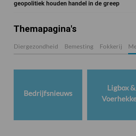
geopolitiek houden handel in de greep
Themapagina's
Diergezondheid
Bemesting
Fokkerij
Me
Ligbox &
Bedrijfsnieuws
Voerhekk