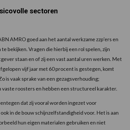
risicovolle sectoren
s ABN AMRO goed aan het aantal werkzame zzp’ers en
e bekijken. Vragen die hierbij een rol spelen, zijn
gever staan en of zij een vast aantal uren werken. Met
afgelopen vijf jaar met 60 procent is gestegen, komt
 Zo is vaak sprake van een gezagsverhouding;
vaste roosters en hebben een structureel karakter.
rentegen dat zij vooral worden ingezet voor
t ook in de bouw schijnzelfstandigheid voor. Het is aan
oorbeeld hun eigen materialen gebruiken en niet