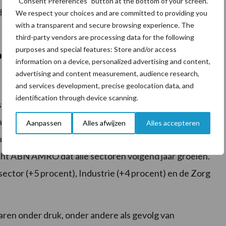
“Consent Preferences” button at the bottom of your screen.
 dat de nieuwe wet die strikter onderscheid maakt
We respect your choices and are committed to providing you
with a transparent and secure browsing experience. The
third-party vendors are processing data for the following
purposes and special features: Store and/or access
 dit jaar, vooruitzichten in 2025
information on a device, personalized advertising and content,
advertising and content measurement, audience research,
and services development, precise geolocation data, and
identification through device scanning.
chijnzelfstandigheid vindt plaats tegen de
ting in 2025 sterker gaat groeien. Dit jaar is nog
Aanpassen
Alles afwijzen
Alles accepteren
 de vooruitzichten voor 2025 zijn iets gunstiger. Op
acht ABN AMRO dat alle sectoren volgend jaar groeien.
ctor (+5 procent), Industrie (+4 procent) en de Zorg
ren onder druk, onder andere als gevolg van