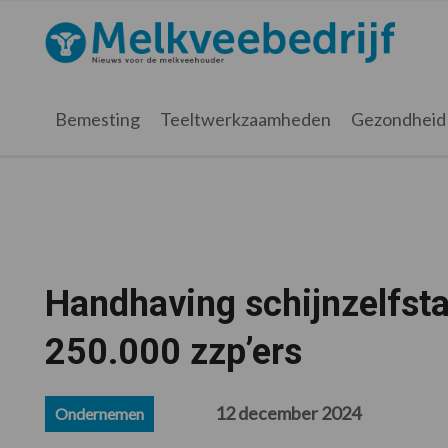
Spring
Door
Spring
Spring
naar
naar
naar
naar
Melkveebedrijf.nl
de
de
de
de
hoofdnavigatie
hoofd
eerste
voettekst
inhoud
sidebar
Bemesting
Teeltwerkzaamheden
Gezondheid
Handhaving schijnzelfsta
250.000 zzp’ers
12 december 2024
Ondernemen