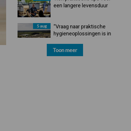
een langere levensduur
5 aug
“Vraag naar praktische
hygieneoplossingen is in
Polen groter dan ooit”
Toon meer