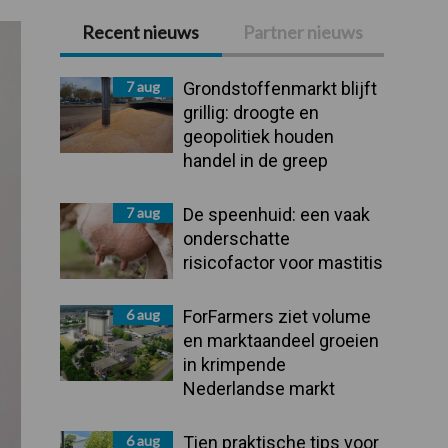
Recent nieuws
Partner nieuws
Primaire
Sidebar
7 aug
Grondstoffenmarkt blijft
grillig: droogte en
geopolitiek houden
handel in de greep
7 aug
De speenhuid: een vaak
onderschatte
risicofactor voor mastitis
6 aug
ForFarmers ziet volume
en marktaandeel groeien
in krimpende
Nederlandse markt
6 aug
Tien praktische tips voor