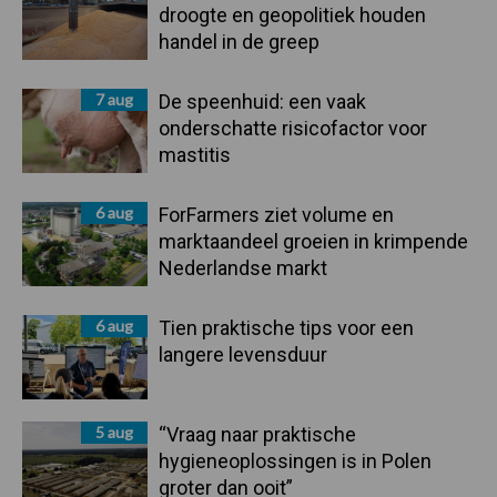
droogte en geopolitiek houden
handel in de greep
7 aug
De speenhuid: een vaak
onderschatte risicofactor voor
mastitis
6 aug
ForFarmers ziet volume en
marktaandeel groeien in krimpende
Nederlandse markt
6 aug
Tien praktische tips voor een
langere levensduur
5 aug
“Vraag naar praktische
hygieneoplossingen is in Polen
groter dan ooit”