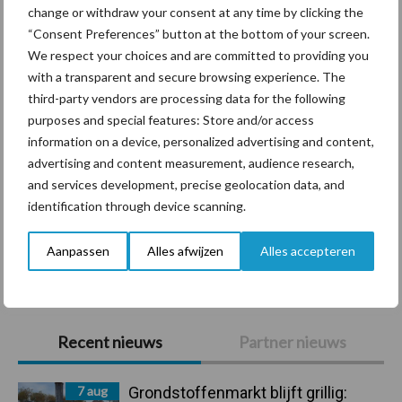
change or withdraw your consent at any time by clicking the
Diergezondheid
Bemesting
Fokkerij
Melkv
“Consent Preferences” button at the bottom of your screen.
We respect your choices and are committed to providing you
with a transparent and secure browsing experience. The
third-party vendors are processing data for the following
purposes and special features: Store and/or access
Ligbox &
Bedrijfsnieuws
information on a device, personalized advertising and content,
Voerhekken
advertising and content measurement, audience research,
and services development, precise geolocation data, and
identification through device scanning.
Aanpassen
Alles afwijzen
Alles accepteren
Toon meer
Primaire
Recent nieuws
Partner nieuws
Sidebar
7 aug
Grondstoffenmarkt blijft grillig: