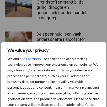
Grondstoffenmarkt blijft
grillig: droogte en
geopolitiek houden handel
in de greep
De speenhuid: een vaak
onderschatte risicofactor
voor mastitis
We value your privacy
We and
our 4 partners
use cookies and other tracking
technologies to improve your experience on our website. We
ForFarmers ziet volume en
may store and/or access information from your device and
marktaandeel groeien in
krimpende Nederlandse
process the personal data, such as your IP address and
markt
browsing data, for purposes like providing you with
personalized ads and content, measuring marketing campaign
effectiveness, analyzing audience insights, collecting precise
geolocation data, and product development. Please note that
Themapagina's
your consent will be valid across all our subdomains. You can