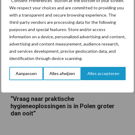
“Consent Preferences” button at the bottom of your screen.
We respect your choices and are committed to providing you
with a transparent and secure browsing experience. The
third-party vendors are processing data for the following
purposes and special features: Store and/or access
information on a device, personalized advertising and content,
advertising and content measurement, audience research,
and services development, precise geolocation data, and
identification through device scanning.
Aanpassen
Alles afwijzen
Alles accepteren
“Vraag naar praktische
hygieneoplossingen is in Polen groter
dan ooit”