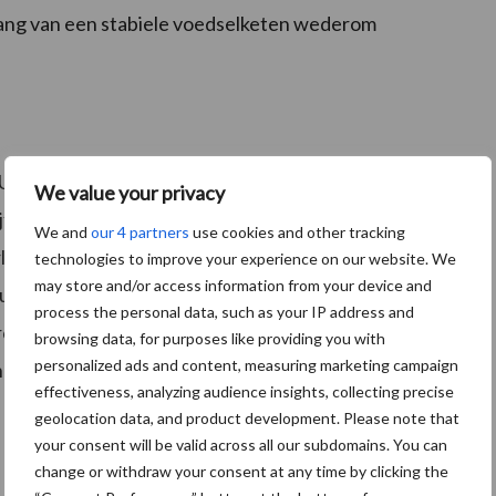
lang van een stabiele voedselketen wederom
 Unie en de helft van de export gaat naar onze
We value your privacy
ijft daarom internationaal gezien een belangrijk
We and
our 4 partners
use cookies and other tracking
jke concurrentie tegen te gaan. Van der Tak: “De
technologies to improve your experience on our website. We
may store and/or access information from your device and
duurzamen en de meerkosten daarvan zullen vaker in de
process the personal data, such as your IP address and
groot belang om te borgen dat onze boeren hier geen
browsing data, for purposes like providing you with
personalized ads and content, measuring marketing campaign
onale handelsmarkt waarbinnen onze landbouw
effectiveness, analyzing audience insights, collecting precise
geolocation data, and product development. Please note that
your consent will be valid across all our subdomains. You can
change or withdraw your consent at any time by clicking the