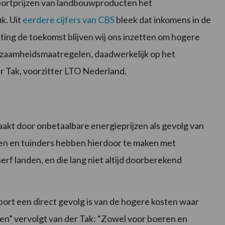
xportprijzen van landbouwproducten het
k. Uit
eerdere cijfers van CBS
bleek dat inkomens in de
ting de toekomst blijven wij ons inzetten om hogere
urzaamheidsmaatregelen, daadwerkelijk op het
der Tak, voorzitter LTO Nederland.
aakt door onbetaalbare energieprijzen als gevolg van
en en tuinders hebben hierdoor te maken met
rf landen, en die lang niet altijd doorberekend
e export een direct gevolg is van de hogere kosten waar
gen” vervolgt van der Tak: “Zowel voor boeren en