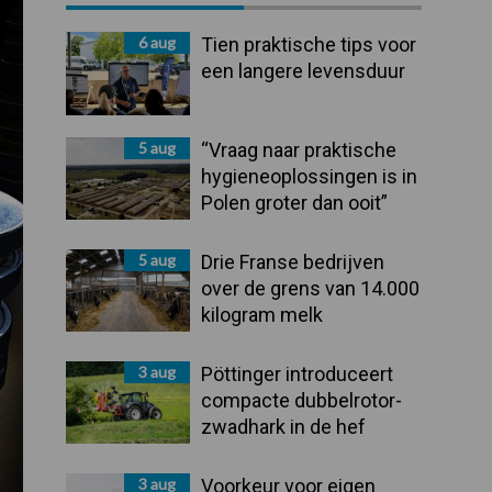
Sidebar
6 aug
Tien praktische tips voor
een langere levensduur
5 aug
“Vraag naar praktische
hygieneoplossingen is in
Polen groter dan ooit”
5 aug
Drie Franse bedrijven
over de grens van 14.000
kilogram melk
3 aug
Pöttinger introduceert
compacte dubbelrotor-
zwadhark in de hef
3 aug
Voorkeur voor eigen