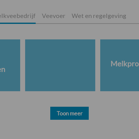
lkveebedrijf
Veevoer
Wet en regelgeving
Melkpro
en
Toon meer