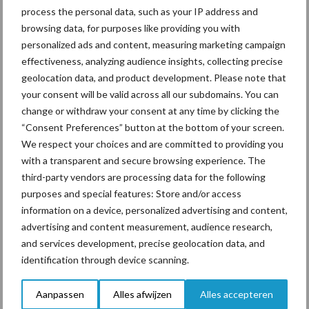
beleid rondom een dierwaardige veehouderij. Van groot belang is
process the personal data, such as your IP address and
om het terugdringen van de stapeling aan wet- en regelgeving zo
browsing data, for purposes like providing you with
vorm te geven dat ook in plantaardige teelten doelsturing
personalized ads and content, measuring marketing campaign
centraal komt te staan, en we kunnen stoppen met de
effectiveness, analyzing audience insights, collecting precise
onwerkbare vormen van kalenderlandbouw zoals deze de laatste
geolocation data, and product development. Please note that
jaren zijn ingevoerd. Over al deze onderwerpen gaan we graag in
your consent will be valid across all our subdomains. You can
gesprek met de nieuwe minister.
change or withdraw your consent at any time by clicking the
“Consent Preferences” button at the bottom of your screen.
Bron:
LTO Nederland
We respect your choices and are committed to providing you
with a transparent and secure browsing experience. The
Aanbevolen voor jou!
third-party vendors are processing data for the following
purposes and special features: Store and/or access
Grondstoffenmarkt blijft
information on a device, personalized advertising and content,
grillig: droogte en
advertising and content measurement, audience research,
geopolitiek houden handel
and services development, precise geolocation data, and
in de greep
identification through device scanning.
Aanpassen
Alles afwijzen
Alles accepteren
De speenhuid: een vaak