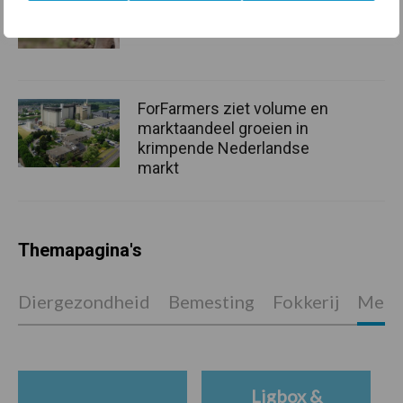
onderschatte risicofactor
voor mastitis
ForFarmers ziet volume en
marktaandeel groeien in
krimpende Nederlandse
markt
Themapagina's
Diergezondheid
Bemesting
Fokkerij
Melkv
Ligbox &