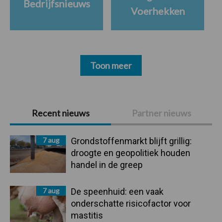
Bedrijfsnieuws
Voerhekken
Toon meer
Primaire
Recent nieuws
Partner nieuws
Sidebar
7 aug
Grondstoffenmarkt blijft grillig:
droogte en geopolitiek houden
handel in de greep
7 aug
De speenhuid: een vaak
onderschatte risicofactor voor
mastitis