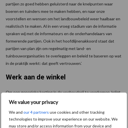
partijen zo goed hebben geluisterd naar de knelpunten waar
boeren en tuinders mee te maken hebben, en naar onze
voorstellen en wensen om het landbouwbeleid weer haalbaar en
realistisch te maken. Al in een vroeg stadium van de informatie
spraken wij met de informateurs en de onderhandelaars van
formerende partijen. Ook in het hoofdlijnenakkoord staat dat
partijen van plan zijn om regelmatig met land- en
tuinbouworganisaties te overleggen en beleid te baseren op wat
in de praktijk werkt: dat geeft vertrouwen.’
Werk aan de winkel
Om een generieke korting in de veehouderij te voorkomen, krijgt
het aanpakken van de mestcrisis op korte termijn de hoogste
We value your privacy
prioriteit van een nieuw kabinet. Het herzien van de
We and
our 4 partners
use cookies and other tracking
Nitraatrichtlijn en van de omgang met nutriënten verontreinigde
technologies to improve your experience on our website. We
gebieden vraagt om fundamentele keuzes. Dat geld ook voor het
may store and/or access information from your device and