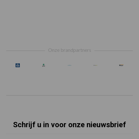
Footer
Onze brandpartners
Schrijf u in voor onze nieuwsbrief