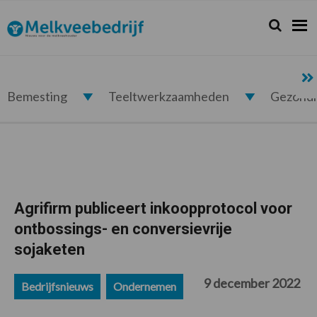
Spring
Door
Spring
Spring
naar
naar
naar
naar
Zoeken...
Zoek
Melkveebedrijf.nl
de
de
de
de
hoofdnavigatie
hoofd
eerste
voettekst
inhoud
sidebar
Bemesting
Teeltwerkzaamheden
Gezond
Agrifirm publiceert inkoopprotocol voor
ontbossings- en conversievrije
sojaketen
9 december 2022
Bedrijfsnieuws
Ondernemen