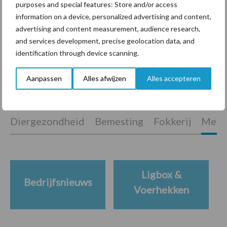
purposes and special features: Store and/or access
ForFarmers ziet volume en
information on a device, personalized advertising and content,
marktaandeel groeien in
advertising and content measurement, audience research,
krimpende Nederlandse
and services development, precise geolocation data, and
markt
identification through device scanning.
Aanpassen
Alles afwijzen
Alles accepteren
Themapagina's
Diergezondheid
Bemesting
Fokkerij
Melkv
Ligbox &
Bedrijfsnieuws
Voerhekken