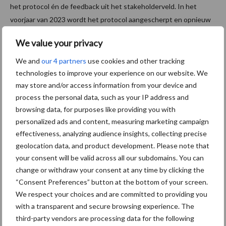
het protocol én de feedback uit het stakeholderveld. In het
voorjaar van 2023 wordt het protocol aangescherpt en opnieuw
gepubliceerd.
We value your privacy
Bron:
Agrifirm
We and
our 4 partners
use cookies and other tracking
Aanbevolen voor jou!
technologies to improve your experience on our website. We
may store and/or access information from your device and
process the personal data, such as your IP address and
Grondstoffenmarkt blijft
browsing data, for purposes like providing you with
grillig: droogte en
personalized ads and content, measuring marketing campaign
geopolitiek houden handel
effectiveness, analyzing audience insights, collecting precise
in de greep
geolocation data, and product development. Please note that
your consent will be valid across all our subdomains. You can
change or withdraw your consent at any time by clicking the
De speenhuid: een vaak
“Consent Preferences” button at the bottom of your screen.
onderschatte risicofactor
voor mastitis
We respect your choices and are committed to providing you
with a transparent and secure browsing experience. The
third-party vendors are processing data for the following