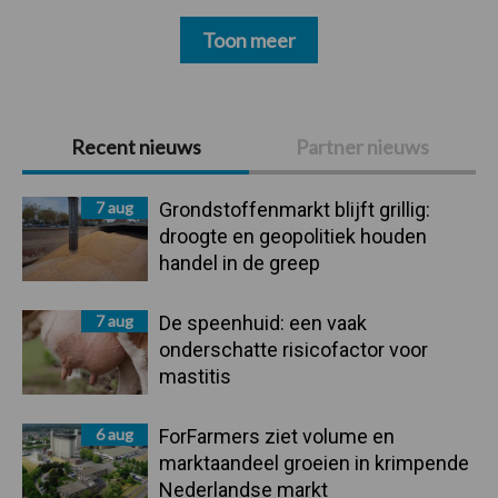
Toon meer
Primaire
Recent nieuws
Partner nieuws
Sidebar
7 aug
Grondstoffenmarkt blijft grillig:
droogte en geopolitiek houden
handel in de greep
7 aug
De speenhuid: een vaak
onderschatte risicofactor voor
mastitis
6 aug
ForFarmers ziet volume en
marktaandeel groeien in krimpende
Nederlandse markt