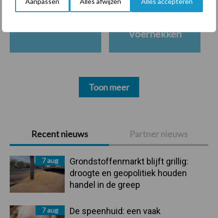
Aanpassen
Alles afwijzen
Alles accepteren
Ligbox &
Bedrijfsnieuws
Voerhekken
Toon meer
Primaire
Recent nieuws
Partner nieuws
Sidebar
7 aug
Grondstoffenmarkt blijft grillig:
droogte en geopolitiek houden
handel in de greep
7 aug
De speenhuid: een vaak