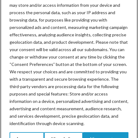
may store and/or access information from your device and
De speenhuid: een vaak
process the personal data, such as your IP address and
onderschatte risicofactor
browsing data, for purposes like providing you with
voor mastitis
personalized ads and content, measuring marketing campaign
effectiveness, analyzing audience insights, collecting precise
geolocation data, and product development. Please note that
your consent will be valid across all our subdomains. You can
ForFarmers ziet volume en
change or withdraw your consent at any time by clicking the
marktaandeel groeien in
“Consent Preferences” button at the bottom of your screen.
krimpende Nederlandse
markt
We respect your choices and are committed to providing you
with a transparent and secure browsing experience. The
third-party vendors are processing data for the following
purposes and special features: Store and/or access
Themapagina's
information on a device, personalized advertising and content,
advertising and content measurement, audience research,
and services development, precise geolocation data, and
Diergezondheid
Bemesting
Fokkerij
Melkv
identification through device scanning.