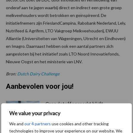
onderaf aan te jagen waarbij direct en indirect een grote groep
melkveehouders wordt betrokken en geïnspireerd. De
initiatiefnemers zijn FrieslandCampina, Rabobank Nederland, Lely,
Nutrifeed & Agrifirm, LTO Vakgroep Melkveehouderij, EWUU
Alliantie (Universiteiten van Wageningen, Utrecht en Eindhoven)
en Imagro. Daarnaast hebben ook een aantal partners zich
aangesloten bij het initiatief zoals LTO Noord Innovatiefonds,
Nieuwe Oogst en het ministerie van LNV.
Bron:
Dutch Dairy Challenge
Aanbevolen voor jou!
Grondstoffenmarkt blijft
grillig: droogte en
We value your privacy
geopolitiek houden handel
in de greep
We and
our 4 partners
use cookies and other tracking
technologies to improve your experience on our website. We