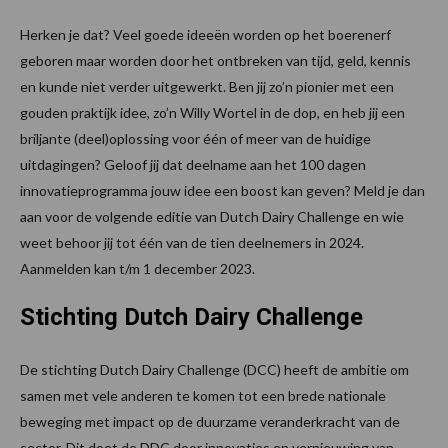
Herken je dat? Veel goede ideeën worden op het boerenerf
geboren maar worden door het ontbreken van tijd, geld, kennis
en kunde niet verder uitgewerkt. Ben jij zo’n pionier met een
gouden praktijk idee, zo’n Willy Wortel in de dop, en heb jij een
briljante (deel)oplossing voor één of meer van de huidige
uitdagingen? Geloof jij dat deelname aan het 100 dagen
innovatieprogramma jouw idee een boost kan geven? Meld je dan
aan voor de volgende editie van Dutch Dairy Challenge en wie
weet behoor jij tot één van de tien deelnemers in 2024.
Aanmelden kan t/m 1 december 2023.
Stichting Dutch Dairy Challenge
De stichting Dutch Dairy Challenge (DCC) heeft de ambitie om
samen met vele anderen te komen tot een brede nationale
beweging met impact op de duurzame veranderkracht van de
sector. Dit doet de DDC door innovaties en vernieuwing van