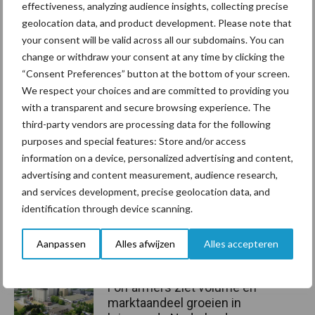
effectiveness, analyzing audience insights, collecting precise
Tekst:
Groen Kennisnet
geolocation data, and product development. Please note that
Beeld: Martin de Vries
your consent will be valid across all our subdomains. You can
Aanbevolen voor jou!
change or withdraw your consent at any time by clicking the
“Consent Preferences” button at the bottom of your screen.
We respect your choices and are committed to providing you
Grondstoffenmarkt blijft
with a transparent and secure browsing experience. The
grillig: droogte en
third-party vendors are processing data for the following
geopolitiek houden handel
purposes and special features: Store and/or access
in de greep
information on a device, personalized advertising and content,
advertising and content measurement, audience research,
and services development, precise geolocation data, and
De speenhuid: een vaak
identification through device scanning.
onderschatte risicofactor
voor mastitis
Aanpassen
Alles afwijzen
Alles accepteren
ForFarmers ziet volume en
marktaandeel groeien in