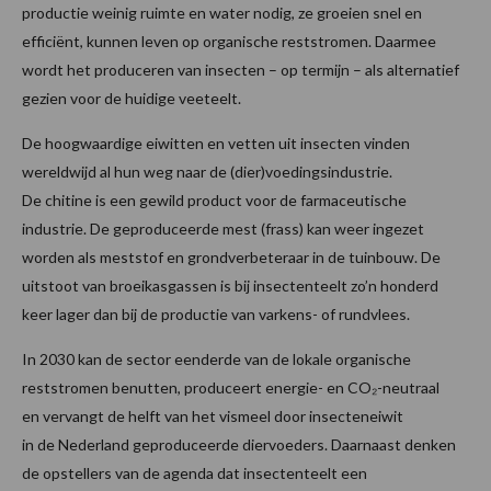
productie weinig ruimte en water nodig, ze groeien snel en
efficiënt, kunnen leven op organische reststromen. Daarmee
wordt het produceren van insecten – op termijn – als alternatief
gezien voor de huidige veeteelt.
De hoogwaardige eiwitten en vetten uit insecten vinden
wereldwijd al hun weg naar de (dier)voedingsindustrie.
De chitine is een gewild product voor de farmaceutische
industrie. De geproduceerde mest (frass) kan weer ingezet
worden als meststof en grondverbeteraar in de tuinbouw. De
uitstoot van broeikasgassen is bij insectenteelt zo’n honderd
keer lager dan bij de productie van varkens- of rundvlees.
In 2030 kan de sector eenderde van de lokale organische
reststromen benutten, produceert energie- en CO₂-neutraal
en vervangt de helft van het vismeel door insecteneiwit
in de Nederland geproduceerde diervoeders. Daarnaast denken
de opstellers van de agenda dat insectenteelt een