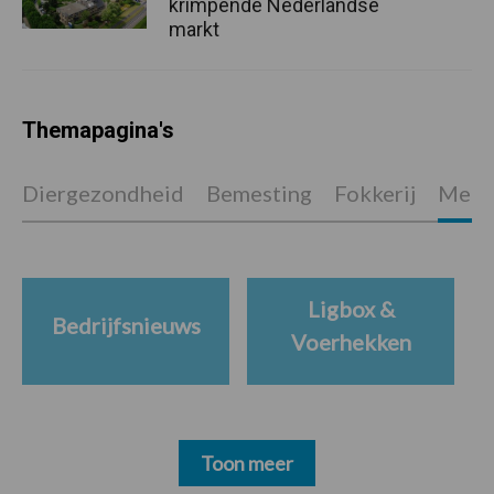
krimpende Nederlandse
markt
Themapagina's
Diergezondheid
Bemesting
Fokkerij
Melkv
Ligbox &
Bedrijfsnieuws
Voerhekken
Toon meer