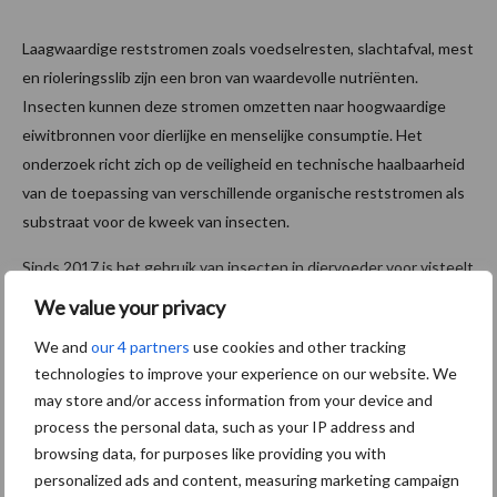
Laagwaardige reststromen zoals voedselresten, slachtafval, mest
en rioleringsslib zijn een bron van waardevolle nutriënten.
Insecten kunnen deze stromen omzetten naar hoogwaardige
eiwitbronnen voor dierlijke en menselijke consumptie. Het
onderzoek richt zich op de veiligheid en technische haalbaarheid
van de toepassing van verschillende organische reststromen als
substraat voor de kweek van insecten.
Sinds 2017 is het gebruik van insecten in diervoeder voor visteelt
in Europa toegestaan. Daarvoor mochten insecten alleen
We value your privacy
gevoerd worden aan huisdieren (zoals reptielen, honden of
We and
our 4 partners
use cookies and other tracking
katten). En het vet mocht na verwerking gebruikt worden in
technologies to improve your experience on our website. We
diervoeder voor varkens en kippen. De verwachting is dat op
may store and/or access information from your device and
termijn ook hele insecten of delen ervan zoals bijvoorbeeld; de
process the personal data, such as your IP address and
insecteneiwitten aan landbouwhuisdieren gevoerd mogen
browsing data, for purposes like providing you with
worden.
personalized ads and content, measuring marketing campaign