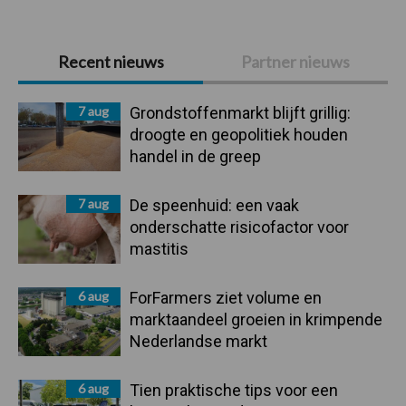
Primaire
Recent nieuws
Partner nieuws
Sidebar
7 aug
Grondstoffenmarkt blijft grillig:
droogte en geopolitiek houden
handel in de greep
7 aug
De speenhuid: een vaak
onderschatte risicofactor voor
mastitis
6 aug
ForFarmers ziet volume en
marktaandeel groeien in krimpende
Nederlandse markt
6 aug
Tien praktische tips voor een