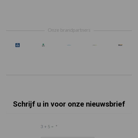
Footer
Onze brandpartners
Schrijf u in voor onze nieuwsbrief
3 + 5 =
*