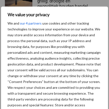
grillig: droogte en
geopolitiek houden handel
in de greep
We value your privacy
We and
our 4 partners
use cookies and other tracking
technologies to improve your experience on our website. We
Themapagina's
may store and/or access information from your device and
process the personal data, such as your IP address and
browsing data, for purposes like providing you with
Diergezondheid
Bemesting
Fokkerij
Melkv
personalized ads and content, measuring marketing campaign
effectiveness, analyzing audience insights, collecting precise
geolocation data, and product development. Please note that
your consent will be valid across all our subdomains. You can
Ligbox &
change or withdraw your consent at any time by clicking the
Bedrijfsnieuws
Voerhekken
“Consent Preferences” button at the bottom of your screen.
We respect your choices and are committed to providing you
with a transparent and secure browsing experience. The
third-party vendors are processing data for the following
purposes and special features: Store and/or access
Toon meer