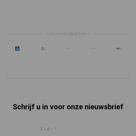
Footer
Onze brandpartners
Schrijf u in voor onze nieuwsbrief
3 + 6 =
*