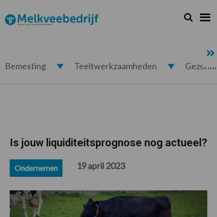
Spring
Door
Spring
Spring
naar
naar
naar
naar
Zoeken...
Zoek
Melkveebedrijf.nl
de
de
de
de
hoofdnavigatie
hoofd
eerste
voettekst
inhoud
sidebar
Bemesting
Teeltwerkzaamheden
Gezond
Is jouw liquiditeitsprognose nog actueel?
19 april 2023
Ondernemen