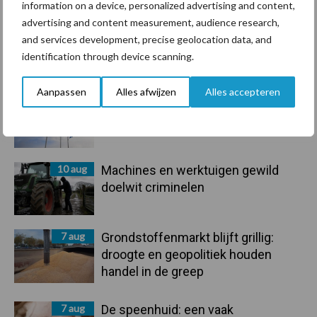
information on a device, personalized advertising and content,
advertising and content measurement, audience research,
and services development, precise geolocation data, and
Primaire
identification through device scanning.
Recent nieuws
Partner nieuws
Sidebar
Aanpassen
Alles afwijzen
Alles accepteren
10 aug
Jaarverslag 2025 Royal A-ware:
omzet groeit, nettoresultaat daalt
10 aug
Machines en werktuigen gewild
doelwit criminelen
7 aug
Grondstoffenmarkt blijft grillig:
droogte en geopolitiek houden
handel in de greep
7 aug
De speenhuid: een vaak