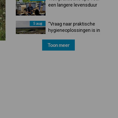
een langere levensduur
5 aug
“Vraag naar praktische
hygieneoplossingen is in
Polen groter dan ooit”
Toon meer