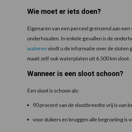
Wie moet er iets doen?
Eigenaren van een perceel grenzend aan een s
onderhouden. In enkele gevallen is de onder
wateren
vindt u de informatie over de slote
maait zelf ook waterplaten uit 6.500 km sloot.
Wanneer is een sloot schoon?
Een sloot is schoon als:
90 procent van de slootbreedte vrij is van 
voor duikers en bruggen alle begroeiing is 