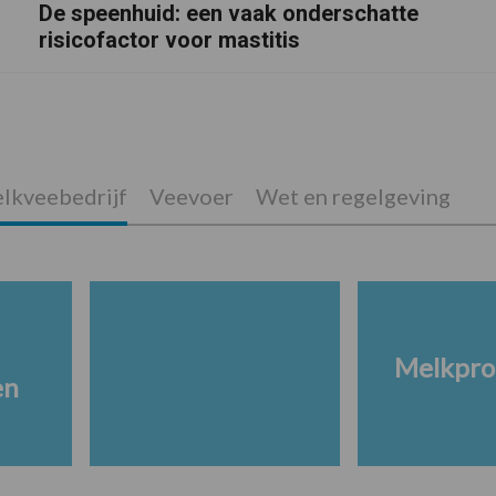
De speenhuid: een vaak onderschatte
risicofactor voor mastitis
lkveebedrijf
Veevoer
Wet en regelgeving
Melkpro
en