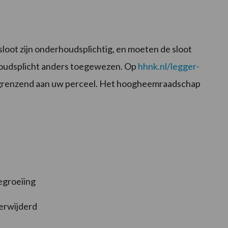
loot zijn onderhoudsplichtig, en moeten de sloot
houdsplicht anders toegewezen. Op
hhnk.nl/legger-
n grenzend aan uw perceel. Het hoogheemraadschap
begroeiing
verwijderd