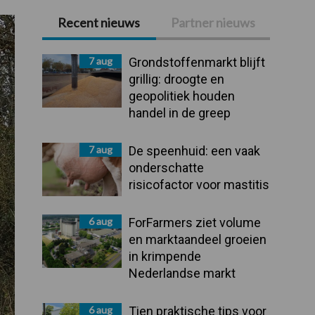
Recent nieuws
Partner nieuws
Primaire
Sidebar
7 aug
Grondstoffenmarkt blijft
grillig: droogte en
geopolitiek houden
handel in de greep
7 aug
De speenhuid: een vaak
onderschatte
risicofactor voor mastitis
6 aug
ForFarmers ziet volume
en marktaandeel groeien
in krimpende
Nederlandse markt
6 aug
Tien praktische tips voor