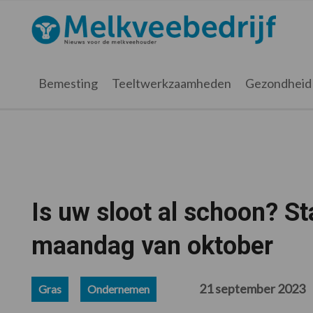
Spring
Door
Spring
Spring
naar
naar
naar
naar
Melkveebedrijf.nl
de
de
de
de
hoofdnavigatie
hoofd
eerste
voettekst
inhoud
sidebar
Bemesting
Teeltwerkzaamheden
Gezondheid
Is uw sloot al schoon? S
maandag van oktober
21 september 2023
Gras
Ondernemen