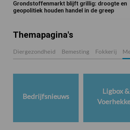
Grondstoffenmarkt blijft grillig: droogte en
geopolitiek houden handel in de greep
Themapagina's
Diergezondheid
Bemesting
Fokkerij
Me
Ligbox &
Bedrijfsnieuws
Voerhekk