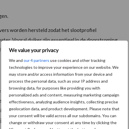
gen.
vers worden hersteld zodat het slootprofiel
ater. Vooral duiker zijn essentieel in de doorstroming
udt dit tegen. Belanghebbende eigenaren moeten ook
We value your privacy
We and
our 4 partners
use cookies and other tracking
technologies to improve your experience on our website. We
may store and/or access information from your device and
process the personal data, such as your IP address and
browsing data, for purposes like providing you with
n afvoer van water zijn ook waterkwaliteit, ecologie
personalized ads and content, measuring marketing campaign
evers van een sloot mag vijf procent van de
effectiveness, analyzing audience insights, collecting precise
geolocation data, and product development. Please note that
ijven staan. Zo mag er bijvoorbeeld bij een sloot van
your consent will be valid across all our subdomains. You can
ijven staan per oever. Waterplanten dragen bij aan een
change or withdraw your consent at any time by clicking the