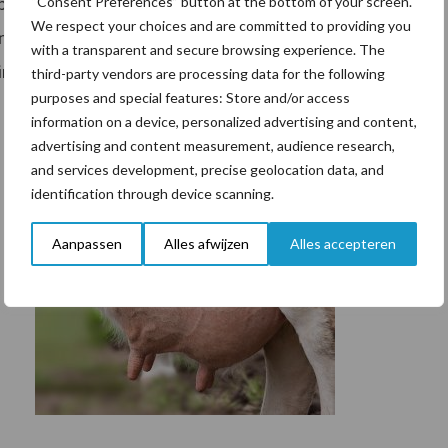
 planten beschutting tijdens de maaiwerkzaamheden
“Consent Preferences” button at the bottom of your screen.
We respect your choices and are committed to providing you
andje te laten staan wordt ook oeverafslag voorkomen
with a transparent and secure browsing experience. The
ingstoffen in het water.
third-party vendors are processing data for the following
purposes and special features: Store and/or access
information on a device, personalized advertising and content,
advertising and content measurement, audience research,
and services development, precise geolocation data, and
identification through device scanning.
Aanpassen
Alles afwijzen
Alles accepteren