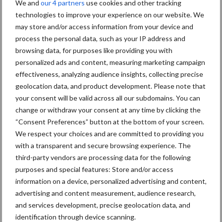
We and
our 4 partners
use cookies and other tracking
2024 voltooid zijn. De investering is een mijlpaal in de sector,
technologies to improve your experience on our website. We
aangezien de fabriek na voltooiing meer dan 1000 ton
may store and/or access information from your device and
gecultiveerd eiwit per jaar kan produceren, met de mogelijkheid
process the personal data, such as your IP address and
om de capaciteit te vergroten tot 4.000 ton per jaar.
browsing data, for purposes like providing you with
personalized ads and content, measuring marketing campaign
Wanneer het commerciële stadium wordt bereikt, zal het
effectiveness, analyzing audience insights, collecting precise
gecultiveerde eiwit van JBS de consument in eerste instantie
geolocation data, and product development. Please note that
bereiken in de vorm van kant-en-klaar voedsel, zoals hamburgers,
your consent will be valid across all our subdomains. You can
worstjes en gehaktballen, met dezelfde kwaliteit, veiligheid,
change or withdraw your consent at any time by clicking the
smaak en textuur als traditionele eiwitten. De technologie heeft
“Consent Preferences” button at the bottom of your screen.
het potentieel om rundvlees, maar ook kip, varkensvlees en vis te
We respect your choices and are committed to providing you
produceren.
with a transparent and secure browsing experience. The
third-party vendors are processing data for the following
Bron:
JBS
purposes and special features: Store and/or access
Aanbevolen voor jou!
information on a device, personalized advertising and content,
advertising and content measurement, audience research,
and services development, precise geolocation data, and
Grondstoffenmarkt blijft
identification through device scanning.
grillig: droogte en