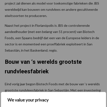
project zal dienen als model voor toekomstige fabrieken die JBS
wereldwijd kan bouwen om rundvlees en andere gecultiveerde
eiwitsoorten te produceren.
Naast het project in Florianópolis is JBS de controlerende
aandeelhouder (met een belang van 51 procent) van Biotech
Foods, een Spaans bedrijf dat een van de Europese leiders in de
sector is en momenteel een proeffabriek exploiteert in San
Sebastián, in het Baskenland. regio.
Bouw van ‘s werelds grootste
rundvleesfabriek
Eind vorig jaar begon Biotech Foods met de bouw van ‘s werelds
grootste rundvleesfabriek in San Sebastián. Met een investering
van 41 miljoen dollar, wat overeenkomt met meer dan 200 miljoen
We value your privacy
R$, zal de eerste industriële fabriek van BioTech Foods medio