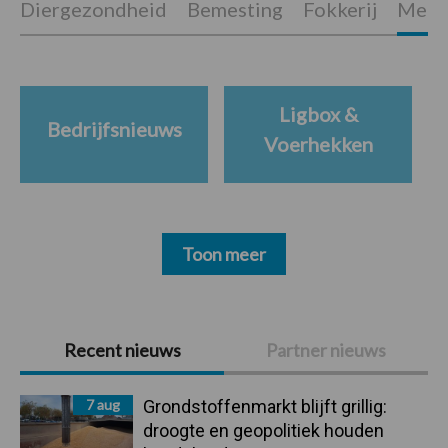
Diergezondheid
Bemesting
Fokkerij
Melkv
Ligbox &
Bedrijfsnieuws
Voerhekken
Toon meer
Primaire
Recent nieuws
Partner nieuws
Sidebar
7 aug
Grondstoffenmarkt blijft grillig:
droogte en geopolitiek houden