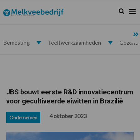
Spring
Door
Spring
Spring
naar
naar
naar
naar
Zoeken...
Zoek
Melkveebedrijf.nl
de
de
de
de
hoofdnavigatie
hoofd
eerste
voettekst
inhoud
sidebar
Bemesting
Teeltwerkzaamheden
Gezond
JBS bouwt eerste R&D innovatiecentrum
voor gecultiveerde eiwitten in Brazilië
4 oktober 2023
Ondernemen