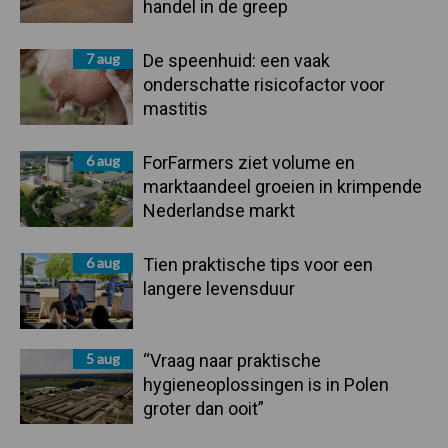
handel in de greep
7 aug
De speenhuid: een vaak
onderschatte risicofactor voor
mastitis
6 aug
ForFarmers ziet volume en
marktaandeel groeien in krimpende
Nederlandse markt
6 aug
Tien praktische tips voor een
langere levensduur
5 aug
“Vraag naar praktische
hygieneoplossingen is in Polen
groter dan ooit”