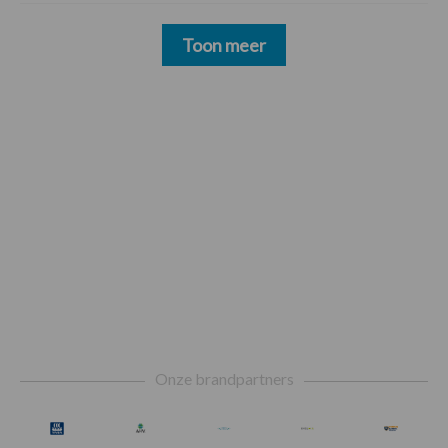
Toon meer
Footer
Onze brandpartners