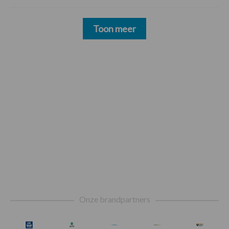
Toon meer
Footer
Onze brandpartners