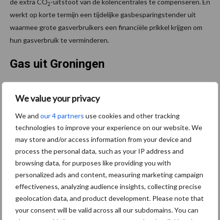
de extra CO
-uitstoot van de kolencentrales te compenseren. En
2
werkt op korte termijn een tijdelijke gasbesparingstender uit
waarmee grote gasverbruikers een financiële prikkel krijgen om
hun gasverbruik te verminderen.
Gas uit Groningen
Staatssecretaris Vijlbrief heeft vandaag aan de Tweede Kamer
We value your privacy
laten weten dat Groningenveld in oktober dit jaar, zoals
toegezegd, op de waakvlam gaat. Het kabinet wil het
We and
our 4 partners
use cookies and other tracking
technologies to improve your experience on our website. We
Groningenveld in 2023 kunnen sluiten. Vanwege de onzekere
may store and/or access information from your device and
geopolitieke ontwikkelingen heeft staatssecretaris Vijlbrief er
process the personal data, such as your IP address and
voor gekozen om dit jaar nog geen putten definitief te sluiten.
browsing data, for purposes like providing you with
Bron:
Ministerie van Economische Zaken en Klimaat
personalized ads and content, measuring marketing campaign
effectiveness, analyzing audience insights, collecting precise
Aanbevolen voor jou!
geolocation data, and product development. Please note that
your consent will be valid across all our subdomains. You can