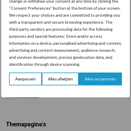
change or withdraw your consent at any time by clicking the
“Vraag naar praktische
“Consent Preferences” button at the bottom of your screen.
hygieneoplossingen is in
Polen groter dan ooit”
We respect your choices and are committed to providing you
with a transparent and secure browsing experience. The
third-party vendors are processing data for the following
purposes and special features: Store and/or access
Drie Franse bedrijven over
information on a device, personalized advertising and content,
de grens van 14.000
advertising and content measurement, audience research,
kilogram melk
and services development, precise geolocation data, and
identification through device scanning.
Pöttinger introduceert
Aanpassen
Alles afwijzen
Alles accepteren
compacte dubbelrotor-
zwadhark in de hef
Themapagina's