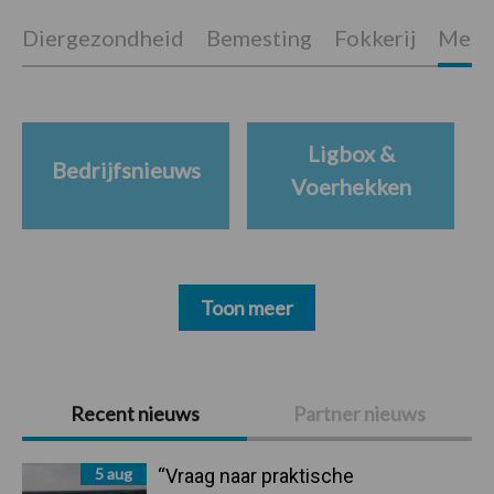
Diergezondheid
Bemesting
Fokkerij
Melkv
Ligbox &
Bedrijfsnieuws
Voerhekken
Toon meer
Primaire
Recent nieuws
Partner nieuws
Sidebar
5 aug
“Vraag naar praktische