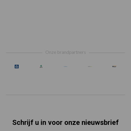
Footer
Onze brandpartners
Schrijf u in voor onze nieuwsbrief