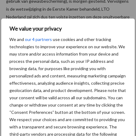
gebruik van gewasbescherming), is morgen gestemd. Vervolgens
is de wetswijziging in de Eerste Kamer behandeld, LTO
Nederland zal zich dus ten volste inzetten om deze onuitvoerbare
wetswijziging daar van tafel te krijgen.
We value your privacy
Bron:
LTO Nederland
We and
our 4 partners
use cookies and other tracking
technologies to improve your experience on our website. We
Aanbevolen voor jou!
may store and/or access information from your device and
process the personal data, such as your IP address and
Grondstoffenmarkt blijft
browsing data, for purposes like providing you with
grillig: droogte en
personalized ads and content, measuring marketing campaign
geopolitiek houden handel
effectiveness, analyzing audience insights, collecting precise
in de greep
geolocation data, and product development. Please note that
your consent will be valid across all our subdomains. You can
change or withdraw your consent at any time by clicking the
De speenhuid: een vaak
“Consent Preferences” button at the bottom of your screen.
onderschatte risicofactor
We respect your choices and are committed to providing you
voor mastitis
with a transparent and secure browsing experience. The
third-party vendors are processing data for the following