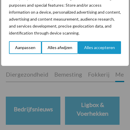
purposes and special features: Store and/or access
ForFarmers ziet volume en
information on a device, personalized advertising and content,
marktaandeel groeien in
advertising and content measurement, audience research,
krimpende Nederlandse
and services development, precise geolocation data, and
markt
identification through device scanning.
Aanpassen
Alles afwijzen
Alles accepteren
Themapagina's
Diergezondheid
Bemesting
Fokkerij
Melkv
Ligbox &
Bedrijfsnieuws
Voerhekken