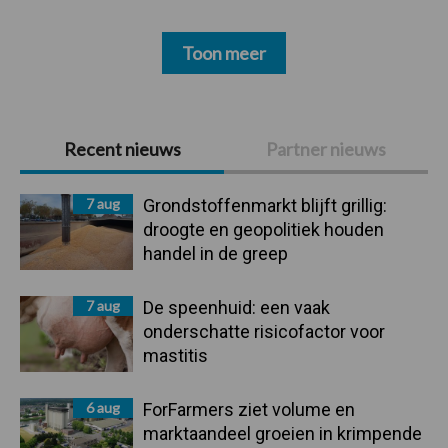
Toon meer
Primaire
Recent nieuws
Partner nieuws
Sidebar
7 aug
Grondstoffenmarkt blijft grillig:
droogte en geopolitiek houden
handel in de greep
7 aug
De speenhuid: een vaak
onderschatte risicofactor voor
mastitis
6 aug
ForFarmers ziet volume en
marktaandeel groeien in krimpende