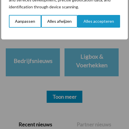
identification through device scanning.
Themapagina's
Aanpassen
Alles afwijzen
Alles accepteren
Diergezondheid
Bemesting
Fokkerij
Melkv
Ligbox &
Bedrijfsnieuws
Voerhekken
Toon meer
Primaire
Recent nieuws
Partner nieuws