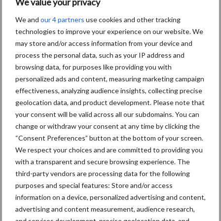
Aanbevolen voor jou!
We value your privacy
We and
our 4 partners
use cookies and other tracking
“Vraag naar praktische
technologies to improve your experience on our website. We
hygieneoplossingen is in
may store and/or access information from your device and
Polen groter dan ooit”
process the personal data, such as your IP address and
browsing data, for purposes like providing you with
personalized ads and content, measuring marketing campaign
effectiveness, analyzing audience insights, collecting precise
Drie Franse bedrijven over
geolocation data, and product development. Please note that
de grens van 14.000
your consent will be valid across all our subdomains. You can
kilogram melk
change or withdraw your consent at any time by clicking the
“Consent Preferences” button at the bottom of your screen.
We respect your choices and are committed to providing you
Pöttinger introduceert
with a transparent and secure browsing experience. The
compacte dubbelrotor-
third-party vendors are processing data for the following
zwadhark in de hef
purposes and special features: Store and/or access
information on a device, personalized advertising and content,
advertising and content measurement, audience research,
and services development, precise geolocation data, and