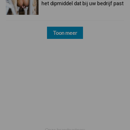
het dipmiddel dat bij uw bedrijf past
Toon meer
Footer
Onze brandpartners