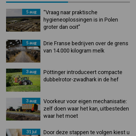
Sidebar
5 aug
“Vraag naar praktische
hygieneoplossingen is in Polen
groter dan ooit”
5 aug
Drie Franse bedrijven over de grens
van 14.000 kilogram melk
3 aug
Pöttinger introduceert compacte
dubbelrotor-zwadhark in de hef
3 aug
Voorkeur voor eigen mechanisatie:
zelf doen waar het kan, uitbesteden
waar het moet
31 jul
Door deze stappen te volgen kiest u