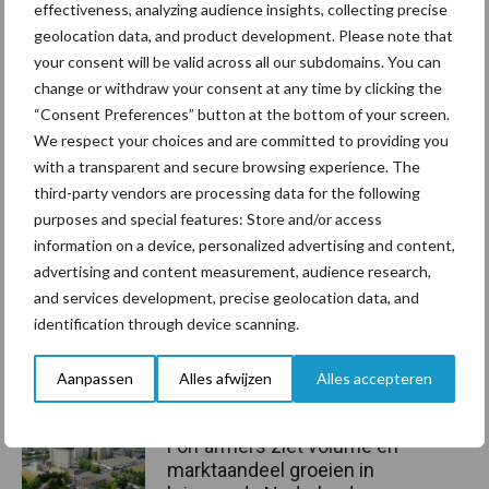
komende jaar.
effectiveness, analyzing audience insights, collecting precise
geolocation data, and product development. Please note that
Bron:
dlvadvies
your consent will be valid across all our subdomains. You can
Aanbevolen voor jou!
change or withdraw your consent at any time by clicking the
“Consent Preferences” button at the bottom of your screen.
We respect your choices and are committed to providing you
Grondstoffenmarkt blijft
with a transparent and secure browsing experience. The
grillig: droogte en
third-party vendors are processing data for the following
geopolitiek houden handel
purposes and special features: Store and/or access
in de greep
information on a device, personalized advertising and content,
advertising and content measurement, audience research,
and services development, precise geolocation data, and
De speenhuid: een vaak
identification through device scanning.
onderschatte risicofactor
voor mastitis
Aanpassen
Alles afwijzen
Alles accepteren
ForFarmers ziet volume en
marktaandeel groeien in