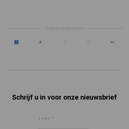
Footer
Onze brandpartners
Schrijf u in voor onze nieuwsbrief
5 + 6 =
*