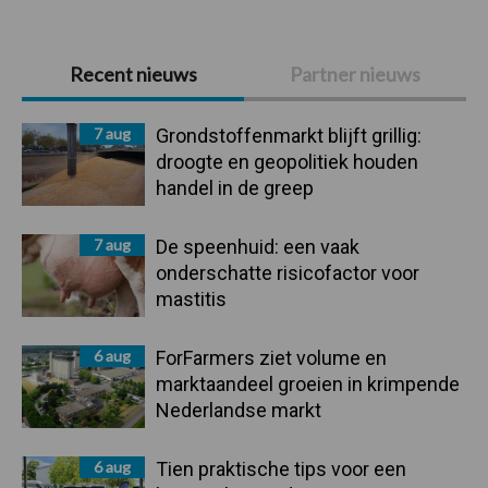
Primaire
Recent nieuws
Partner nieuws
Sidebar
7 aug
Grondstoffenmarkt blijft grillig:
droogte en geopolitiek houden
handel in de greep
7 aug
De speenhuid: een vaak
onderschatte risicofactor voor
mastitis
6 aug
ForFarmers ziet volume en
marktaandeel groeien in krimpende
Nederlandse markt
6 aug
Tien praktische tips voor een