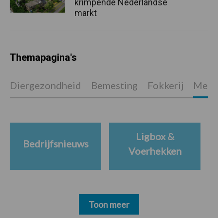
krimpende Nederlandse
markt
Themapagina's
Diergezondheid
Bemesting
Fokkerij
Melkv
Ligbox &
Bedrijfsnieuws
Voerhekken
Toon meer