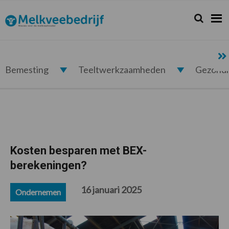
Spring
Door
Spring
Spring
naar
naar
naar
naar
Zoeken...
Zoek
Melkveebedrijf.nl
de
de
de
de
hoofdnavigatie
hoofd
eerste
voettekst
inhoud
sidebar
Bemesting
Teeltwerkzaamheden
Gezond
Kosten besparen met BEX-
berekeningen?
16 januari 2025
Ondernemen